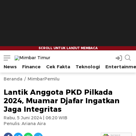
News
Finance
Cek Fakta
Teknologi
Entertainm
Mimbar Timur
Media Berjaringan Indonesia Timur
--
--
Beranda
MimbarPemilu
Lantik Anggota PKD Pilkada
2024, Muamar Djafar Ingatkan
Jaga Integritas
Rabu, 5 Juni 2024 | 06:20 WIB
Penulis:
Ariana Aira