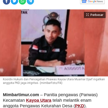
Perbesar
Koordiv Hukum dan Pencegahan Pnawas Kayoa Utara Muamar Djarf ingatkan
anggota PKD jaga intgritas. (mimbarFoto/Fik)
Mimbartimur.com
– Panitia pengawas (Panwas)
Kecamatan
Kayoa Utara
telah melantik enam
anggota Pengawas Kelurahan Desa (
PKD
).