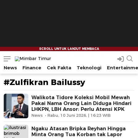
News
Finance
Cek Fakta
Teknologi
Entertainm
Mimbar Timur
Media Berjaringan Indonesia Timur
#Zulfikran Bailussy
Walikota Tidore Koleksi Mobil Mewah
Pakai Nama Orang Lain Diduga Hindari
LHKPN, LBH Ansor: Perlu Atensi KPK
News
Rabu, 10 Juni 2026, | 16:23 WIB
Ngaku Atasan Bripka Reyhan Hingga
Minta Orang Tua Korban tak Lapor