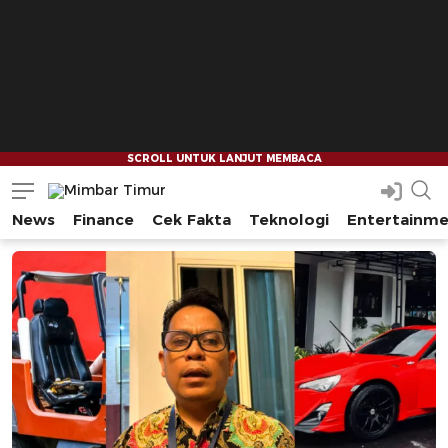
News
Finance
Cek Fakta
Teknologi
Entertainm
Mimbar Timur
Media Berjaringan Indonesia Timur