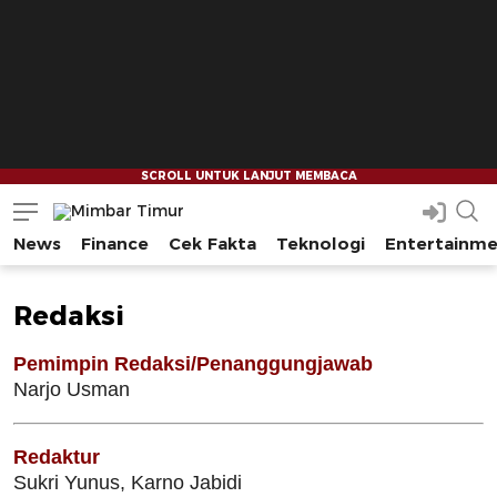
News
Finance
Cek Fakta
Teknologi
Entertainm
Mimbar Timur
Media Berjaringan Indonesia Timur
Redaksi
Pemimpin Redaksi/Penanggungjawab
Narjo Usman
Redaktur
Sukri Yunus, Karno Jabidi