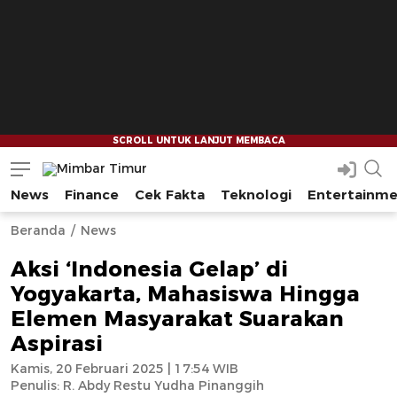
News
Finance
Cek Fakta
Teknologi
Entertainm
Mimbar Timur
Media Berjaringan Indonesia Timur
--
--
Beranda
News
Aksi ‘Indonesia Gelap’ di
Yogyakarta, Mahasiswa Hingga
Elemen Masyarakat Suarakan
Aspirasi
Kamis, 20 Februari 2025 | 17:54 WIB
Penulis:
R. Abdy Restu Yudha Pinanggih