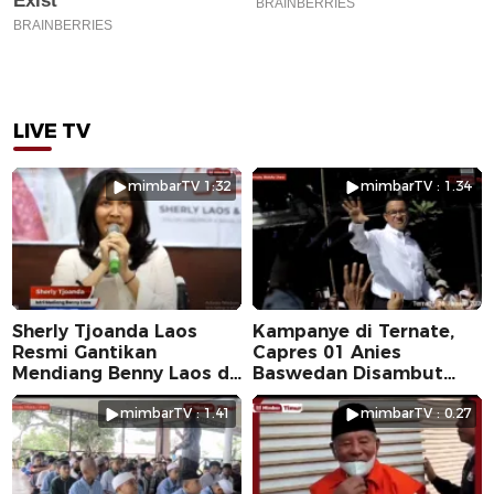
LIVE TV
mimbarTV 1:32
mimbarTV : 1.34
Sherly Tjoanda Laos
Kampanye di Ternate,
Resmi Gantikan
Capres 01 Anies
Mendiang Benny Laos di
Baswedan Disambut
Pilkada 2024
Ribuan Warga
mimbarTV : 1.41
mimbarTV : 0.27