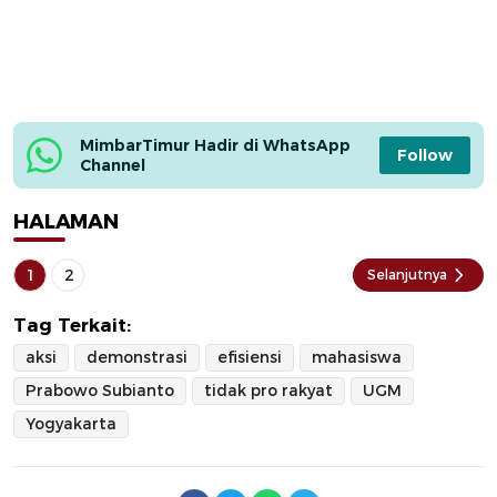
MimbarTimur Hadir di WhatsApp 
Follow
Channel
HALAMAN
1
2
Selanjutnya
Tag Terkait:
aksi
demonstrasi
efisiensi
mahasiswa
Prabowo Subianto
tidak pro rakyat
UGM
Yogyakarta