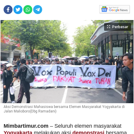
Perbesar
Aksi Demonstrasi Mahasiswa bersama Elemen Masyarakat Yogyakarta di
Jalan Malioboro(Dbg Ramadani)
Mimbartimur.com
– Seluruh elemen masyarakat
Yogyakarta
melakukan aksi
demonstrasi
bersama