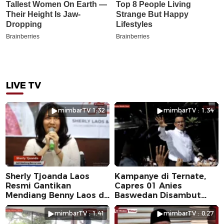
LIVE TV
mimbarTV 1:32
mimbarTV : 1.34
Sherly Tjoanda Laos
Kampanye di Ternate,
Resmi Gantikan
Capres 01 Anies
Mendiang Benny Laos di
Baswedan Disambut
Pilkada 2024
Ribuan Warga
mimbarTV : 1.41
mimbarTV : 0.27