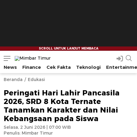
News
Finance
Cek Fakta
Teknologi
Entertainm
Mimbar Timur
Media Berjaringan Indonesia Timur
--
--
Beranda
Edukasi
Peringati Hari Lahir Pancasila
2026, SRD 8 Kota Ternate
Tanamkan Karakter dan Nilai
Kebangsaan pada Siswa
Selasa, 2 Juni 2026 | 07:00 WIB
Penulis:
Mimbar Timur