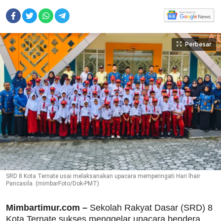
Perbesar
SRD 8 Kota Ternate usai melaksanakan upacara memperingati Hari lhair
Pancasila. (mimbarFoto/Dok-PMT)
Mimbartimur.com –
Sekolah Rakyat Dasar (SRD) 8
Kota Ternate sukses menggelar upacara bendera