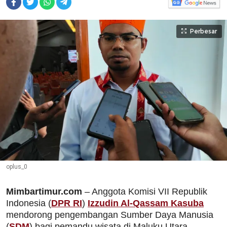
Perbesar
oplus_0
Mimbartimur.com
– Anggota Komisi VII Republik
Indonesia (
DPR RI
)
Izzudin Al-Qassam Kasuba
mendorong pengembangan Sumber Daya Manusia
(
SDM
) bagi pemandu wisata di Maluku Utara.