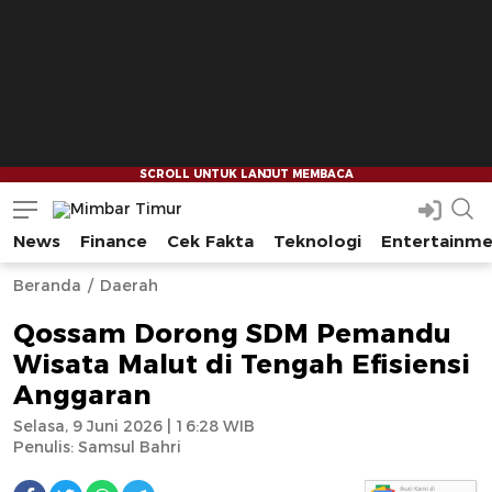
News
Finance
Cek Fakta
Teknologi
Entertainm
Mimbar Timur
Media Berjaringan Indonesia Timur
--
--
Beranda
Daerah
Qossam Dorong SDM Pemandu
Wisata Malut di Tengah Efisiensi
Anggaran
Selasa, 9 Juni 2026 | 16:28 WIB
Penulis:
Samsul Bahri