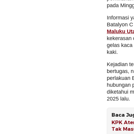
pada Mingg
Informasi 
Batalyon C
Maluku Ut
kekerasan
gelas kaca
kaki.
Kejadian te
bertugas, 
perlakuan 
hubungan p
diketahui 
2025 lalu.
Baca Ju
KPK Ate
Tak Mas