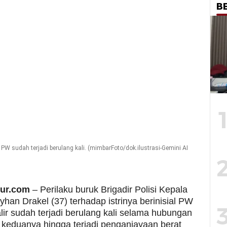
B
W sudah terjadi berulang kali. (mimbarFoto/dok.ilustrasi-Gemini AI
mur.com
– Perilaku buruk Brigadir Polisi Kepala
yhan Drakel (37) terhadap istrinya berinisial PW
alir sudah terjadi berulang kali selama hubungan
 keduanya hingga terjadi penganiayaan berat