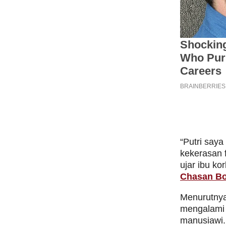
“Putri say
kekerasan 
ujar ibu k
Chasan Bo
Menurutnya
mengalami 
manusiawi. 