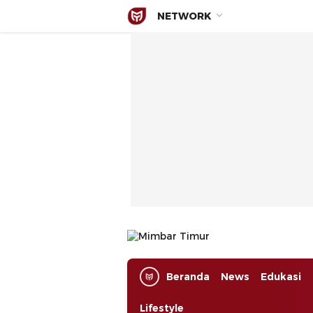
NETWORK
Mimbar Timur
Media Berjaringan Indonesia Timur
Beranda
News
Edukasi
Lifestyle