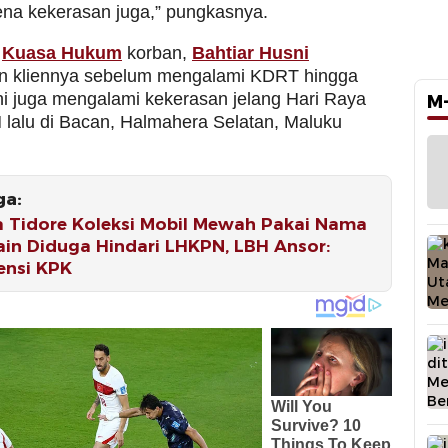
ena kekerasan juga,” pungkasnya.
a
Kuasa Hukum
korban,
Bahtiar Husni
n kliennya sebelum mengalami KDRT hingga
 ini juga mengalami kekerasan jelang Hari Raya
M
H lalu di Bacan, Halmahera Selatan, Maluku
ga:
a Tidore Koleksi Mobil Mewah Pakai Nama
ain Diduga Hindari LHKPN, LBH Ansor:
ensi KPK