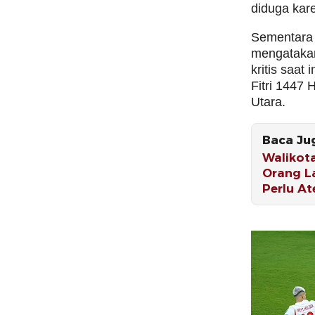
diduga kar
Sementar
mengataka
kritis saat
Fitri 1447 
Utara.
Baca Ju
Walikot
Orang L
Perlu At