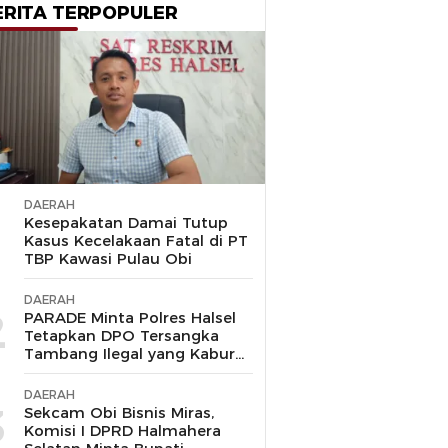
ERITA TERPOPULER
DAERAH
1
Kesepakatan Damai Tutup
Kasus Kecelakaan Fatal di PT
TBP Kawasi Pulau Obi
DAERAH
2
PARADE Minta Polres Halsel
Tetapkan DPO Tersangka
Tambang Ilegal yang Kabur
ke Malaysia
DAERAH
3
Sekcam Obi Bisnis Miras,
Komisi I DPRD Halmahera