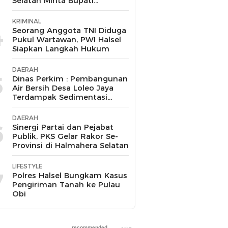
Selatan Minta Bupati
Bertindak Tegas
KRIMINAL
4
Seorang Anggota TNI Diduga
Pukul Wartawan, PWI Halsel
Siapkan Langkah Hukum
DAERAH
5
Dinas Perkim : Pembangunan
Air Bersih Desa Loleo Jaya
Terdampak Sedimentasi
Suda Diperbaiki
DAERAH
6
Sinergi Partai dan Pejabat
Publik, PKS Gelar Rakor Se-
Provinsi di Halmahera Selatan
LIFESTYLE
7
Polres Halsel Bungkam Kasus
Pengiriman Tanah ke Pulau
Obi