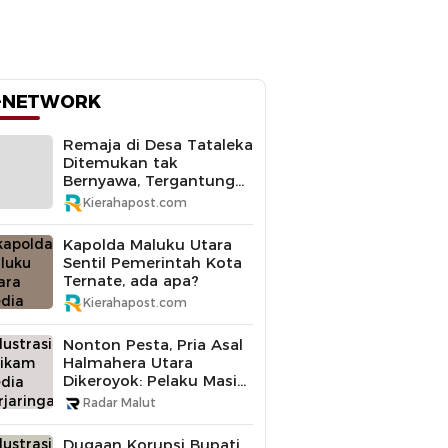
-NETWORK
Remaja di Desa Tataleka
Ditemukan tak
Bernyawa, Tergantung
di Pohon Mangga
Kierahapost.com
Kapolda Maluku Utara
Sentil Pemerintah Kota
Ternate, ada apa?
Kierahapost.com
Nonton Pesta, Pria Asal
Halmahera Utara
Dikeroyok: Pelaku Masih
Buron
Radar Malut
Dugaan Korupsi Bupati