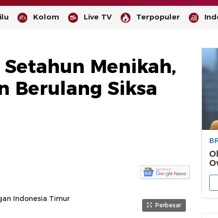
lu
Kolom
Live TV
Terpopuler
Ind
 Setahun Menikah,
n Berulang Siksa
-
--
Perbesar