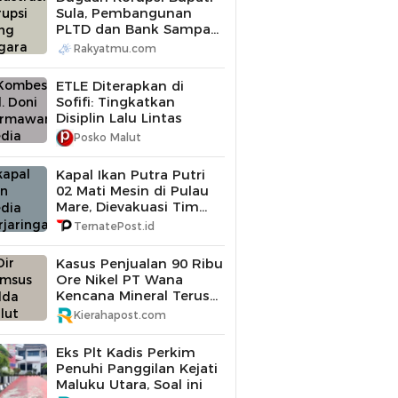
Sula, Pembangunan
PLTD dan Bank Sampah
Diperiksa
Rakyatmu.com
ETLE Diterapkan di
Sofifi: Tingkatkan
Disiplin Lalu Lintas
Posko Malut
Kapal Ikan Putra Putri
02 Mati Mesin di Pulau
Mare, Dievakuasi Tim
SAR Gabungan
TernatePost.id
Kasus Penjualan 90 Ribu
Ore Nikel PT Wana
Kencana Mineral Terus
Didalami Polda Maluku
Kierahapost.com
Utara
Eks Plt Kadis Perkim
Penuhi Panggilan Kejati
Maluku Utara, Soal ini