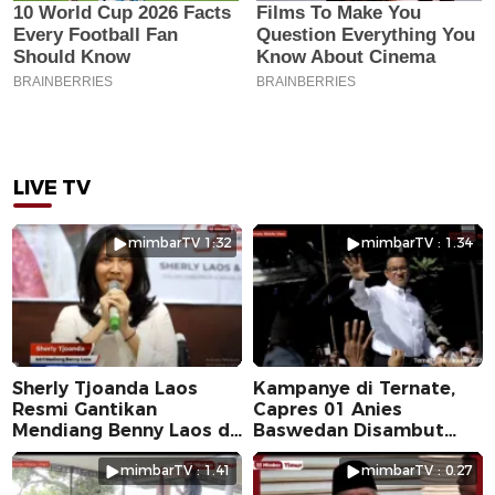
LIVE TV
mimbarTV 1:32
mimbarTV : 1.34
Sherly Tjoanda Laos
Kampanye di Ternate,
Resmi Gantikan
Capres 01 Anies
Mendiang Benny Laos di
Baswedan Disambut
Pilkada 2024
Ribuan Warga
mimbarTV : 1.41
mimbarTV : 0.27