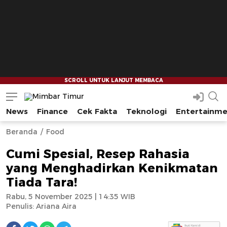
News
Finance
Cek Fakta
Teknologi
Entertainm
Mimbar Timur
Media Berjaringan Indonesia Timur
--
--
Beranda
Food
Cumi Spesial, Resep Rahasia
yang Menghadirkan Kenikmatan
Tiada Tara!
Rabu, 5 November 2025 | 14:35 WIB
Penulis:
Ariana Aira