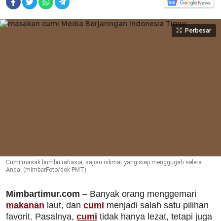
Perbesar
Cumi masak bumbu rahasia, sajian nikmat yang siap menggugah selera
Anda! (mimbarFoto/dok-PMT)
Mimbartimur.com
– Banyak orang menggemari
makanan
laut, dan
cumi
menjadi salah satu pilihan
favorit. Pasalnya,
cumi
tidak hanya lezat, tetapi juga