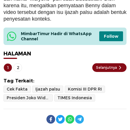
karena itu, mengaitkan pernyataan Benny dalam
video tersebut dengan isu ijazah palsu adalah bentuk
penyesatan konteks.
MimbarTimur Hadir di WhatsApp 
Follow
Channel
HALAMAN
1
2
Selanjutnya
Tag Terkait:
Cek Fakta
Ijazah palsu
Komisi III DPR RI
Presiden Joko Widodo
TIMES Indonesia