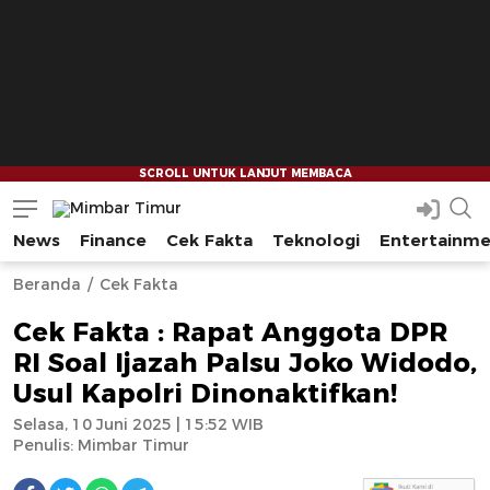
News
Finance
Cek Fakta
Teknologi
Entertainm
Mimbar Timur
Media Berjaringan Indonesia Timur
--
--
Beranda
Cek Fakta
Cek Fakta : Rapat Anggota DPR
RI Soal Ijazah Palsu Joko Widodo,
Usul Kapolri Dinonaktifkan!
Selasa, 10 Juni 2025 | 15:52 WIB
Penulis:
Mimbar Timur