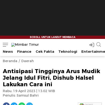
News
Finance
Cek Fakta
Teknologi
Entertainm
Mimbar Timur
Media Berjaringan Indonesia Timur
--
--
Beranda
Daerah
Antisipasi Tingginya Arus Mudik
Jelang Idul Fitri, Dishub Halsel
Lakukan Cara ini
Rabu, 19 April 2023 | 13:02 WIB
Penulis:
Samsul Bahri