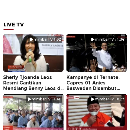
LIVE TV
mimbarTV 1:32
mimbarTV : 1.34
Sherly Tjoanda Laos
Kampanye di Ternate,
Resmi Gantikan
Capres 01 Anies
Mendiang Benny Laos di
Baswedan Disambut
Pilkada 2024
Ribuan Warga
mimbarTV : 1.41
mimbarTV : 0.27