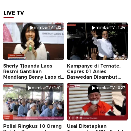
LIVE TV
mimbarTV 1:32
mimbarTV : 1.34
Sherly Tjoanda Laos
Kampanye di Ternate,
Resmi Gantikan
Capres 01 Anies
Mendiang Benny Laos di
Baswedan Disambut
Pilkada 2024
Ribuan Warga
mimbarTV : 1.41
mimbarTV : 0.27
Polisi Ringkus 10 Orang
Usai Ditetapkan