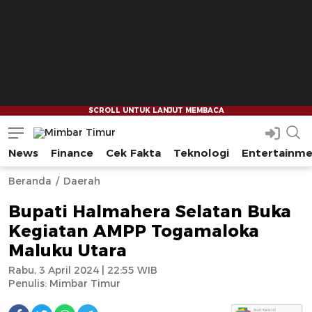
News
Finance
Cek Fakta
Teknologi
Entertainm
Mimbar Timur
Media Berjaringan Indonesia Timur
--
--
Beranda
Daerah
Bupati Halmahera Selatan Buka
Kegiatan AMPP Togamaloka
Maluku Utara
Rabu, 3 April 2024 | 22:55 WIB
Penulis:
Mimbar Timur