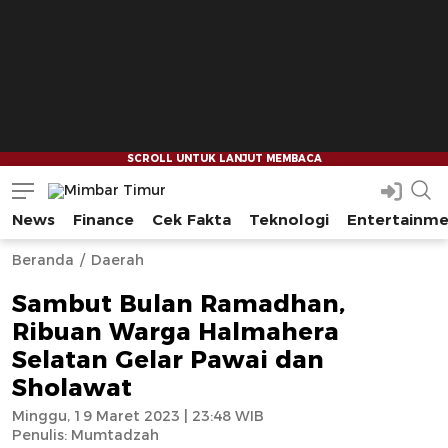
News
Finance
Cek Fakta
Teknologi
Entertainm
Mimbar Timur
Media Berjaringan Indonesia Timur
--
--
Beranda
Daerah
Sambut Bulan Ramadhan,
Ribuan Warga Halmahera
Selatan Gelar Pawai dan
Sholawat
Minggu, 19 Maret 2023 | 23:48 WIB
Penulis:
Mumtadzah