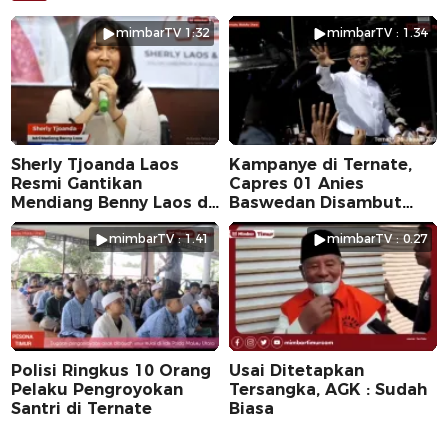
mimbarTV 1:32
mimbarTV : 1.34
Sherly Tjoanda Laos
Kampanye di Ternate,
Resmi Gantikan
Capres 01 Anies
Mendiang Benny Laos di
Baswedan Disambut
Pilkada 2024
Ribuan Warga
mimbarTV : 1.41
mimbarTV : 0.27
Polisi Ringkus 10 Orang
Usai Ditetapkan
Pelaku Pengroyokan
Tersangka, AGK : Sudah
Santri di Ternate
Biasa