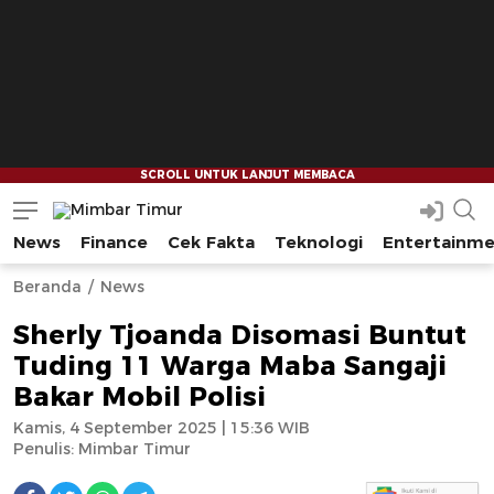
News
Finance
Cek Fakta
Teknologi
Entertainm
Mimbar Timur
Media Berjaringan Indonesia Timur
--
--
Beranda
News
Sherly Tjoanda Disomasi Buntut
Tuding 11 Warga Maba Sangaji
Bakar Mobil Polisi
Kamis, 4 September 2025 | 15:36 WIB
Penulis:
Mimbar Timur