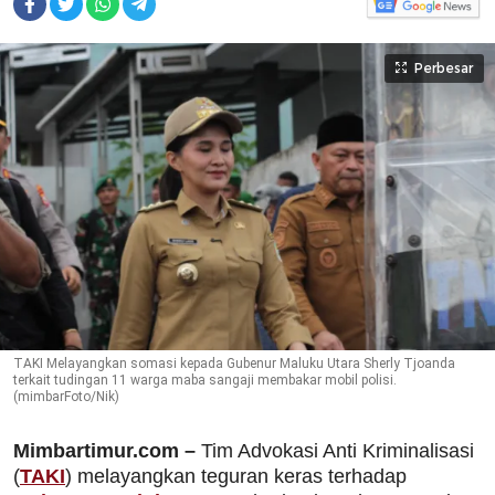
Perbesar
TAKI Melayangkan somasi kepada Gubenur Maluku Utara Sherly Tjoanda
terkait tudingan 11 warga maba sangaji membakar mobil polisi.
(mimbarFoto/Nik)
Mimbartimur.com
–
Tim Advokasi Anti Kriminalisasi
(
TAKI
) melayangkan teguran keras terhadap