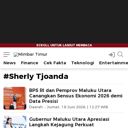
News
Finance
Cek Fakta
Teknologi
Entertainm
Mimbar Timur
Media Berjaringan Indonesia Timur
#Sherly Tjoanda
BPS RI dan Pemprov Maluku Utara
Canangkan Sensus Ekonomi 2026 demi
Data Presisi
Daerah
Jumat, 19 Juni 2026, | 12:27 WIB
Gubernur Maluku Utara Apresiasi
Langkah Kejagung Perkuat