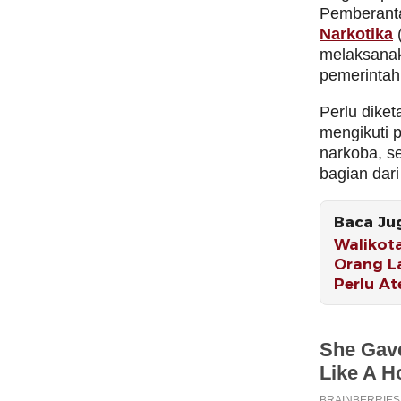
Pemberant
Narkotika
melaksanaka
pemerintah
Perlu dike
mengikuti p
narkoba, se
bagian dari 
Baca Ju
Walikot
Orang L
Perlu At