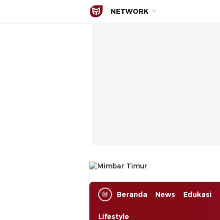
NETWORK
Mimbar Timur
Media Berjaringan Indonesia Timur
Beranda
News
Edukasi
Lifestyle