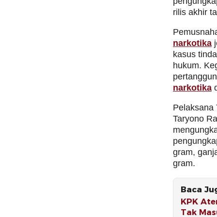
pengungkap
rilis akhir 
Pemusnahan
narkotika
j
kasus tind
hukum. Kegi
pertanggun
narkotika
d
Pelaksana 
Taryono Ra
mengungka
pengungkap
gram, ganj
gram.
Baca Ju
KPK Ate
Tak Mas