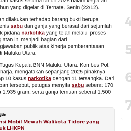
an kasus selama tahun 2025 dalam kegiatan
tahun yang digelar di Ternate, Senin (22/12).
 dilakukan terhadap barang bukti berupa
enis
sabu
dan ganja yang berasal dari sejumlah
ak pidana
narkotika
yang telah melalui proses
atan ini menjadi bagian dari
gjawaban publik atas kinerja pemberantasan
i Maluku Utara.
Tugas Kepala BNN Maluku Utara, Kombes Pol.
harja, mengatakan sepanjang 2025 pihaknya
p 10 kasus
narkotika
dengan 11 tersangka. Dari
an tersebut, petugas menyita
sabu
seberat 170
a 1.935 gram, serta ganja temuan seberat 1.500
ga:
nsi Mobil Mewah Walikota Tidore yang
uk LHKPN