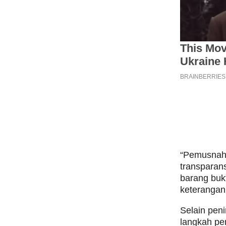
“Pemusnaha
transparan
barang bukt
keterangan
Selain pen
langkah pe