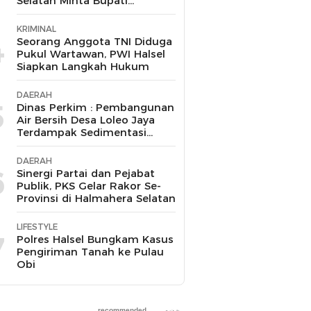
Selatan Minta Bupati
Bertindak Tegas
KRIMINAL
4
Seorang Anggota TNI Diduga
Pukul Wartawan, PWI Halsel
Siapkan Langkah Hukum
DAERAH
5
Dinas Perkim : Pembangunan
Air Bersih Desa Loleo Jaya
Terdampak Sedimentasi
Suda Diperbaiki
DAERAH
6
Sinergi Partai dan Pejabat
Publik, PKS Gelar Rakor Se-
Provinsi di Halmahera Selatan
LIFESTYLE
7
Polres Halsel Bungkam Kasus
Pengiriman Tanah ke Pulau
Obi