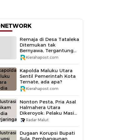
-NETWORK
Remaja di Desa Tataleka
Ditemukan tak
Bernyawa, Tergantung
di Pohon Mangga
Kierahapost.com
Kapolda Maluku Utara
Sentil Pemerintah Kota
Ternate, ada apa?
Kierahapost.com
Nonton Pesta, Pria Asal
Halmahera Utara
Dikeroyok: Pelaku Masih
Buron
Radar Malut
Dugaan Korupsi Bupati
Sula, Pembangunan