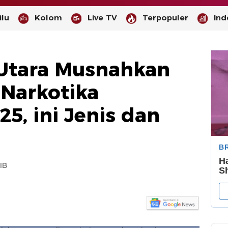
lu
Kolom
Live TV
Terpopuler
Ind
Utara Musnahkan
 Narkotika
5, ini Jenis dan
-
--
IB