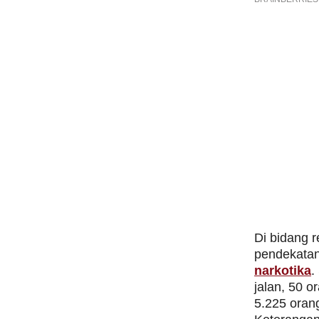
Di bidang 
pendekatan
narkotika
.
jalan, 50 o
5.225 oran