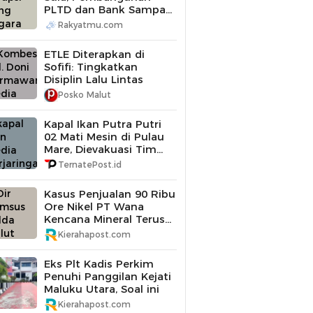
PLTD dan Bank Sampah
Diperiksa
Rakyatmu.com
ETLE Diterapkan di
Sofifi: Tingkatkan
Disiplin Lalu Lintas
Posko Malut
Kapal Ikan Putra Putri
02 Mati Mesin di Pulau
Mare, Dievakuasi Tim
SAR Gabungan
TernatePost.id
Kasus Penjualan 90 Ribu
Ore Nikel PT Wana
Kencana Mineral Terus
Didalami Polda Maluku
Kierahapost.com
Utara
Eks Plt Kadis Perkim
Penuhi Panggilan Kejati
Maluku Utara, Soal ini
Kierahapost.com