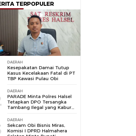
ERITA TERPOPULER
DAERAH
1
Kesepakatan Damai Tutup
Kasus Kecelakaan Fatal di PT
TBP Kawasi Pulau Obi
DAERAH
2
PARADE Minta Polres Halsel
Tetapkan DPO Tersangka
Tambang Ilegal yang Kabur
ke Malaysia
DAERAH
3
Sekcam Obi Bisnis Miras,
Komisi I DPRD Halmahera