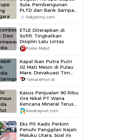
Sula, Pembangunan
PLTD dan Bank Sampah
Diperiksa
Rakyatmu.com
ETLE Diterapkan di
Sofifi: Tingkatkan
Disiplin Lalu Lintas
Posko Malut
Kapal Ikan Putra Putri
02 Mati Mesin di Pulau
Mare, Dievakuasi Tim
SAR Gabungan
TernatePost.id
Kasus Penjualan 90 Ribu
Ore Nikel PT Wana
Kencana Mineral Terus
Didalami Polda Maluku
Kierahapost.com
Utara
Eks Plt Kadis Perkim
Penuhi Panggilan Kejati
Maluku Utara, Soal ini