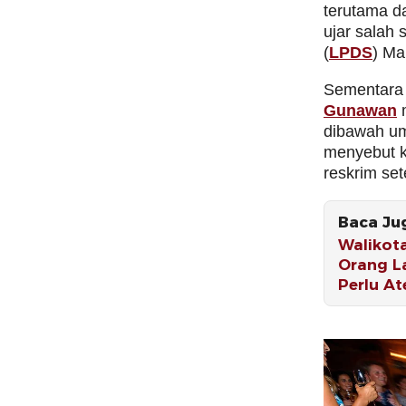
terutama da
ujar salah
(
LPDS
) Ma
Sementar
Gunawan
m
dibawah um
menyebut ko
reskrim set
Baca Ju
Walikot
Orang L
Perlu At