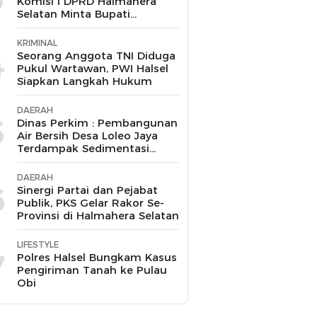
Komisi I DPRD Halmahera
Selatan Minta Bupati
Bertindak Tegas
KRIMINAL
4
Seorang Anggota TNI Diduga
Pukul Wartawan, PWI Halsel
Siapkan Langkah Hukum
DAERAH
5
Dinas Perkim : Pembangunan
Air Bersih Desa Loleo Jaya
Terdampak Sedimentasi
Suda Diperbaiki
DAERAH
6
Sinergi Partai dan Pejabat
Publik, PKS Gelar Rakor Se-
Provinsi di Halmahera Selatan
LIFESTYLE
7
Polres Halsel Bungkam Kasus
Pengiriman Tanah ke Pulau
Obi