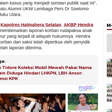
lam kasus yang menjadi sorotan publik saat ini”,
 satu Alumni UKW Lembaga Pers Dr Soetomo
luku Utara.
a
Kapolres Halmahera Selatan
,
AKBP Hendra
M
embenarkan laporan korban rudapaksa anak
ur yang terjadi di wilayah hukumnya. Hendra
rban dan saksi telah diperiksa oleh penyidik
elah laporan diterima.
ga:
a Tidore Koleksi Mobil Mewah Pakai Nama
ain Diduga Hindari LHKPN, LBH Ansor:
ensi KPK