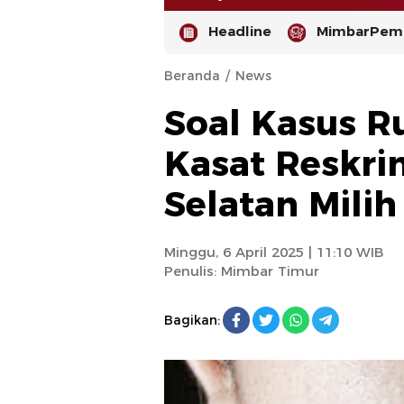
Headline
MimbarPemi
Beranda
News
Soal Kasus R
Kasat Reskri
Selatan Mili
-
Minggu, 6 April 2025 | 11:10 WIB
Penulis:
Mimbar Timur
Bagikan: