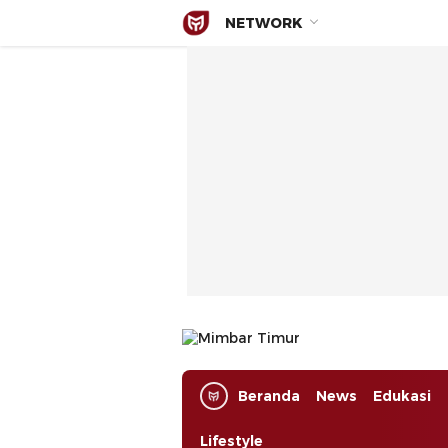
NETWORK
Mimbar Timur
Media Berjaringan Indonesia Timur
Beranda
News
Edukasi
Lifestyle