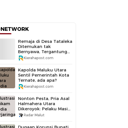
-NETWORK
Remaja di Desa Tataleka
Ditemukan tak
Bernyawa, Tergantung
di Pohon Mangga
Kierahapost.com
Kapolda Maluku Utara
Sentil Pemerintah Kota
Ternate, ada apa?
Kierahapost.com
Nonton Pesta, Pria Asal
Halmahera Utara
Dikeroyok: Pelaku Masih
Buron
Radar Malut
Dugaan Korupsi Bupati