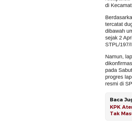
di Kecamat
Berdasarka
tercatat d
dibawah umu
sejak 2 Apr
STPL/197/
Namun, lapo
dikonfirmas
pada Sabut
progres lap
resmi di 
Baca Ju
KPK Ate
Tak Mas