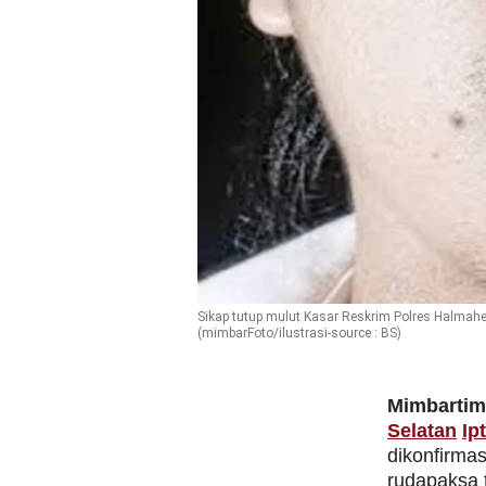
Sikap tutup mulut Kasar Reskrim Polres Halmahera
(mimbarFoto/ilustrasi-source : BS)
Mimbarti
Selatan
Ip
dikonfirmas
rudapaksa 