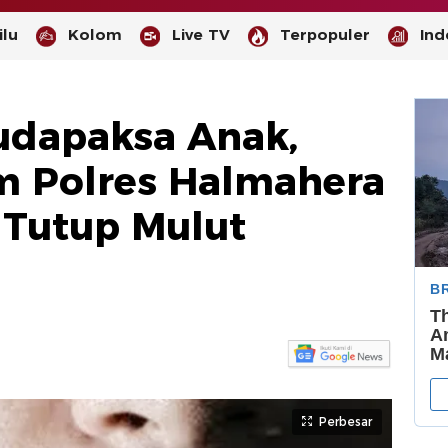
lu
Kolom
Live TV
Terpopuler
Ind
udapaksa Anak,
m Polres Halmahera
h Tutup Mulut
-
--
Perbesar