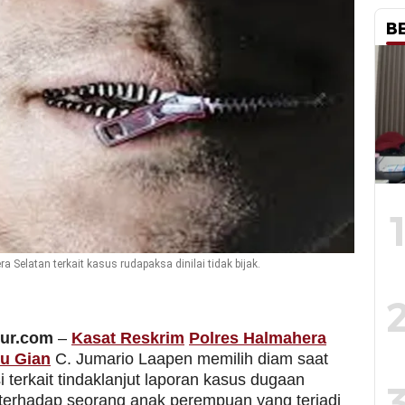
B
 Selatan terkait kasus rudapaksa dinilai tidak bijak.
mur.com
–
Kasat Reskrim
Polres Halmahera
tu Gian
C. Jumario Laapen memilih diam saat
i terkait tindaklanjut laporan kasus dugaan
terhadap seorang anak perempuan yang terjadi