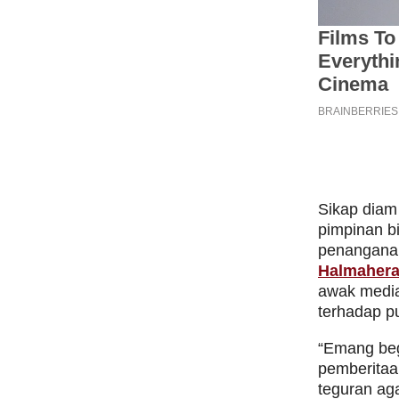
Sikap diam 
pimpinan b
penanganan
Halmahera
awak media
terhadap pu
“Emang beg
pemberitaa
teguran aga