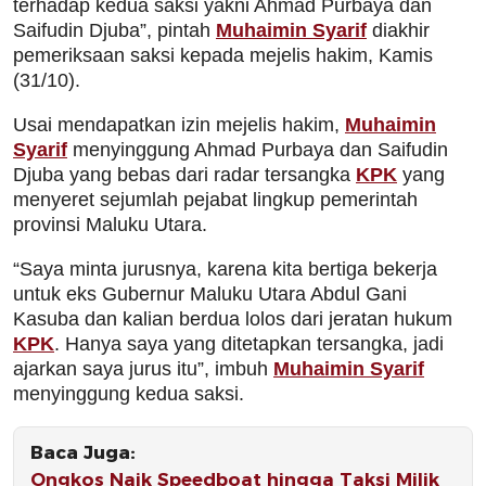
terhadap kedua saksi yakni Ahmad Purbaya dan
Saifudin Djuba”, pintah
Muhaimin Syarif
diakhir
pemeriksaan saksi kepada mejelis hakim, Kamis
(31/10).
Usai mendapatkan izin mejelis hakim,
Muhaimin
Syarif
menyinggung Ahmad Purbaya dan Saifudin
Djuba yang bebas dari radar tersangka
KPK
yang
menyeret sejumlah pejabat lingkup pemerintah
provinsi Maluku Utara.
“Saya minta jurusnya, karena kita bertiga bekerja
untuk eks Gubernur Maluku Utara Abdul Gani
Kasuba dan kalian berdua lolos dari jeratan hukum
KPK
. Hanya saya yang ditetapkan tersangka, jadi
ajarkan saya jurus itu”, imbuh
Muhaimin Syarif
menyinggung kedua saksi.
Baca Juga:
Ongkos Naik Speedboat hingga Taksi Milik