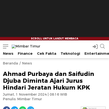
News
Finance
Cek Fakta
Teknologi
Entertainm
Mimbar Timur
Media Berjaringan Indonesia Timur
--
--
Beranda
News
Ahmad Purbaya dan Saifudin
Djuba Diminta Ajari Jurus
Hindari Jeratan Hukum KPK
Jumat, 1 November 2024 | 08:16 WIB
Penulis:
Mimbar Timur