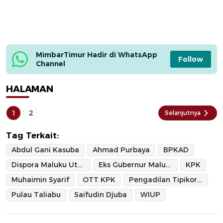
MimbarTimur Hadir di WhatsApp 
Follow
Channel
HALAMAN
1
2
Selanjutnya
Tag Terkait:
Abdul Gani Kasuba
Ahmad Purbaya
BPKAD
Dispora Maluku Utara
Eks Gubernur Maluku Utara
KPK
Muhaimin Syarif
OTT KPK
Pengadilan Tipikor Ternate
Pulau Taliabu
Saifudin Djuba
WIUP