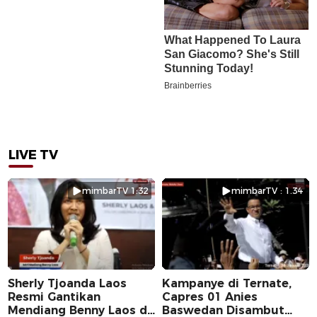
LIVE TV
mimbarTV 1:32
mimbarTV : 1.34
Sherly Tjoanda Laos
Kampanye di Ternate,
Resmi Gantikan
Capres 01 Anies
Mendiang Benny Laos di
Baswedan Disambut