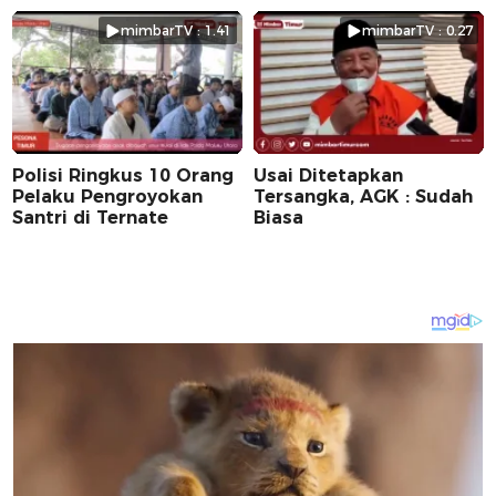
Pilkada 2024
Ribuan Warga
mimbarTV : 1.41
mimbarTV : 0.27
Polisi Ringkus 10 Orang
Usai Ditetapkan
Pelaku Pengroyokan
Tersangka, AGK : Sudah
Santri di Ternate
Biasa