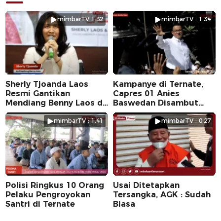
mimbarTV 1:32
mimbarTV : 1.34
Sherly Tjoanda Laos
Kampanye di Ternate,
Resmi Gantikan
Capres 01 Anies
Mendiang Benny Laos di
Baswedan Disambut
Pilkada 2024
Ribuan Warga
mimbarTV : 1.41
mimbarTV : 0.27
Polisi Ringkus 10 Orang
Usai Ditetapkan
Pelaku Pengroyokan
Tersangka, AGK : Sudah
Santri di Ternate
Biasa