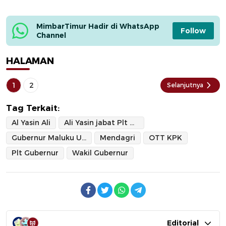
MimbarTimur Hadir di WhatsApp 
Follow
Channel
HALAMAN
1
2
Selanjutnya
Tag Terkait:
Al Yasin Ali
Ali Yasin jabat Plt Gubernur Malut
Gubernur Maluku Utara
Mendagri
OTT KPK
Plt Gubernur
Wakil Gubernur
Editorial