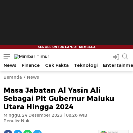
News
Finance
Cek Fakta
Teknologi
Entertainm
Mimbar Timur
Media Berjaringan Indonesia Timur
--
--
Beranda
News
Masa Jabatan Al Yasin Ali
Sebagai Plt Gubernur Maluku
Utara Hingga 2024
Minggu, 24 Desember 2023 | 08:26 WIB
Penulis:
Nuki