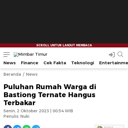
News
Finance
Cek Fakta
Teknologi
Entertainm
Mimbar Timur
Media Berjaringan Indonesia Timur
--
--
Beranda
News
Puluhan Rumah Warga di
Bastiong Ternate Hangus
Terbakar
Senin, 2 Oktober 2023 | 00:54 WIB
Penulis:
Nuki