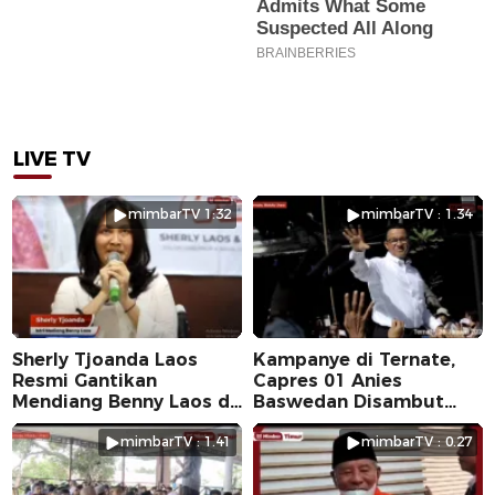
LIVE TV
mimbarTV 1:32
mimbarTV : 1.34
Sherly Tjoanda Laos
Kampanye di Ternate,
Resmi Gantikan
Capres 01 Anies
Mendiang Benny Laos di
Baswedan Disambut
Pilkada 2024
Ribuan Warga
mimbarTV : 1.41
mimbarTV : 0.27