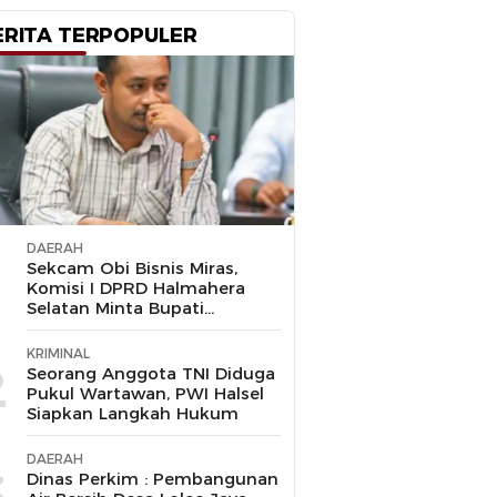
ERITA TERPOPULER
DAERAH
1
Sekcam Obi Bisnis Miras,
Komisi I DPRD Halmahera
Selatan Minta Bupati
Bertindak Tegas
KRIMINAL
2
Seorang Anggota TNI Diduga
Pukul Wartawan, PWI Halsel
Siapkan Langkah Hukum
DAERAH
3
Dinas Perkim : Pembangunan