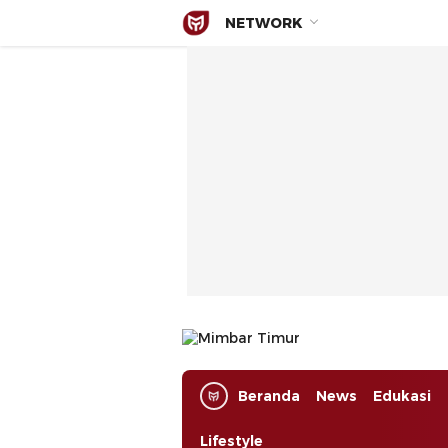
NETWORK
Mimbar Timur
Media Berjaringan Indonesia Timur
Beranda
News
Edukasi
Lifestyle