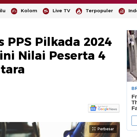
lu
Kolom
Live TV
Terpopuler
Ind
is PPS Pilkada 2024
i Nilai Peserta 4
tara
-
--
Perbesar