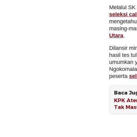
Melalui SK
seleksi ca
mengetahui 
masing-ma
Utara
.
Dilansir m
hasil tes t
umumkan y
Ngokomalak
peserta
se
Baca Ju
KPK Ate
Tak Mas