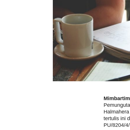
Mimbarti
Pemungutan
Halmahera 
tertulis in
PU/8204/4/