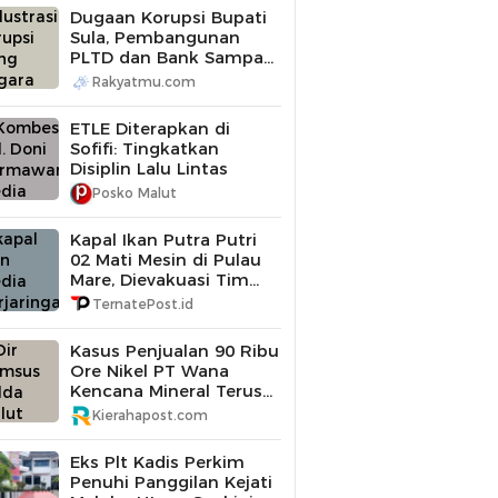
Dugaan Korupsi Bupati
Sula, Pembangunan
PLTD dan Bank Sampah
Diperiksa
Rakyatmu.com
ETLE Diterapkan di
Sofifi: Tingkatkan
Disiplin Lalu Lintas
Posko Malut
Kapal Ikan Putra Putri
02 Mati Mesin di Pulau
Mare, Dievakuasi Tim
SAR Gabungan
TernatePost.id
Kasus Penjualan 90 Ribu
Ore Nikel PT Wana
Kencana Mineral Terus
Didalami Polda Maluku
Kierahapost.com
Utara
Eks Plt Kadis Perkim
Penuhi Panggilan Kejati