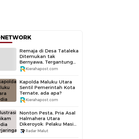
-NETWORK
Remaja di Desa Tataleka
Ditemukan tak
Bernyawa, Tergantung
di Pohon Mangga
Kierahapost.com
Kapolda Maluku Utara
Sentil Pemerintah Kota
Ternate, ada apa?
Kierahapost.com
Nonton Pesta, Pria Asal
Halmahera Utara
Dikeroyok: Pelaku Masih
Buron
Radar Malut