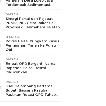
Air Bersih Desa Loleo Jaya
Terdampak Sedimentasi
Suda Diperbaiki
DAERAH
4
Sinergi Partai dan Pejabat
Publik, PKS Gelar Rakor Se-
Provinsi di Halmahera Selatan
LIFESTYLE
5
Polres Halsel Bungkam Kasus
Pengiriman Tanah ke Pulau
Obi
DAERAH
6
Empat OPD Berganti Nama,
Bapenda Halsel Resmi
Dikukuhkan
DAERAH
7
Usai Gelombang Pertama,
Bupati Bassam Kasuba
Pastikan Rotasi OPD Tahap
Dua