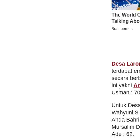
Desa Laro
terdapat em
secara berb
ini yakni
Ar
Usman : 70
Untuk Desa 
Wahyuni S 
Ahda Bahri 
Mursalim D
Ade : 62.