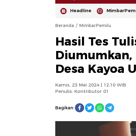
Headline
MimbarPemi
Beranda
MimbarPemilu
Hasil Tes Tul
Diumumkan, in
Desa Kayoa U
-
Kamis, 23 Mei 2024 | 12:10 WIB
Penulis:
Kontributor 01
Bagikan: