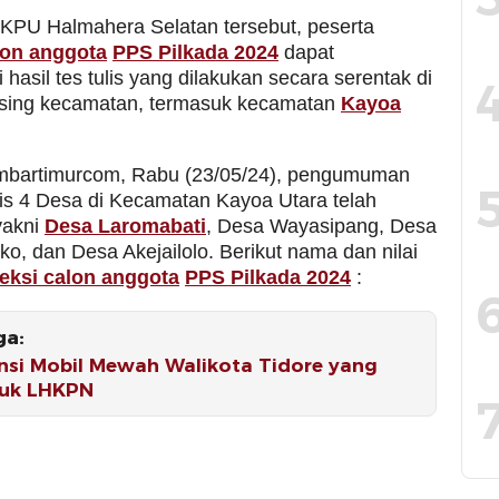
 KPU Halmahera Selatan tersebut, peserta
lon anggota
PPS Pilkada 2024
dapat
hasil tes tulis yang dilakukan secara serentak di
sing kecamatan, termasuk kecamatan
Kayoa
imbartimurcom, Rabu (23/05/24), pengumuman
ulis 4 Desa di Kecamatan Kayoa Utara telah
akni
Desa Laromabati
, Desa Wayasipang, Desa
o, dan Desa Akejailolo. Berikut nama dan nilai
leksi calon anggota
PPS Pilkada 2024
:
ga:
nsi Mobil Mewah Walikota Tidore yang
uk LHKPN