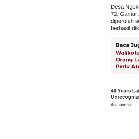
Desa Ngokom
72, Gamar A
diperoleh s
berhasil di
Baca Ju
Walikot
Orang L
Perlu At