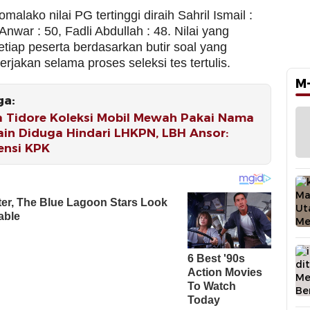
alako nilai PG tertinggi diraih Sahril Ismail :
nwar : 50, Fadli Abdullah : 48. Nilai yang
etiap peserta berdasarkan butir soal yang
kerjakan selama proses seleksi tes tertulis.
M
ga:
a Tidore Koleksi Mobil Mewah Pakai Nama
ain Diduga Hindari LHKPN, LBH Ansor:
ensi KPK