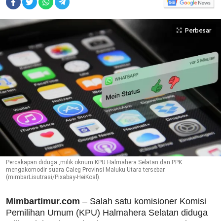
Perbesar
Percakapan diduga ,milik oknum KPU Halmahera Selatan dan PPK
mengakomodir suara Caleg Provinsi Maluku Utara tersebar.
(mimbarLisutrasi/Pixabay-HeiKoal).
Mimbartimur.com
– Salah satu komisioner Komisi
Pemilihan Umum (KPU) Halmahera Selatan diduga