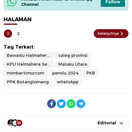
Follow
Channel
HALAMAN
1
2
Selanjutnya
Tag Terkait:
Bawaslu Halmahera Selatan
caleg provinsi
KPU Halmahera Selatan
Maluku Utara
mimbartimurcom
pemilu 2024
PKB
PPK Botanglomang
whatsApp
Editorial