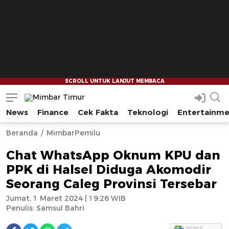
News
Finance
Cek Fakta
Teknologi
Entertainm
Mimbar Timur
Media Berjaringan Indonesia Timur
--
--
Beranda
MimbarPemilu
Chat WhatsApp Oknum KPU dan
PPK di Halsel Diduga Akomodir
Seorang Caleg Provinsi Tersebar
Jumat, 1 Maret 2024 | 19:26 WIB
Penulis:
Samsul Bahri