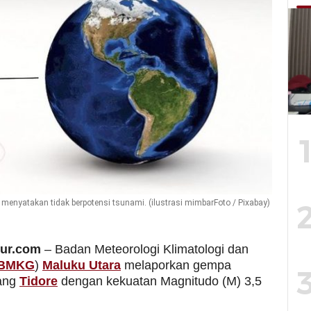
nyatakan tidak berpotensi tsunami. (ilustrasi mimbarFoto / Pixabay)
mur.com
– Badan Meteorologi Klimatologi dan
BMKG
)
Maluku Utara
melaporkan gempa
ang
Tidore
dengan kekuatan Magnitudo (M) 3,5