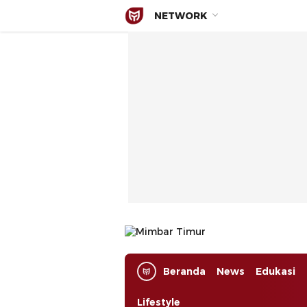
NETWORK
Mimbar Timur
Media Berjaringan Indonesia Timur
Beranda
News
Edukasi
Lifestyle