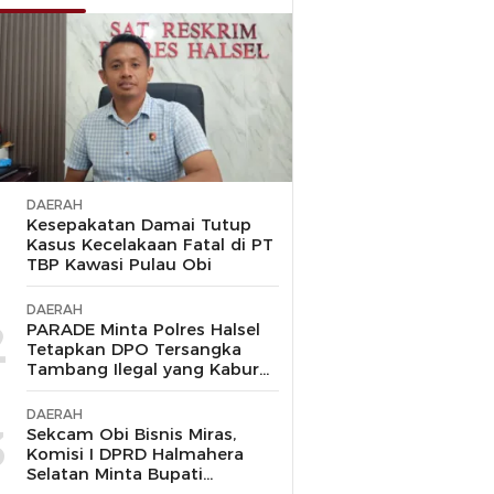
DAERAH
1
Kesepakatan Damai Tutup
Kasus Kecelakaan Fatal di PT
TBP Kawasi Pulau Obi
DAERAH
2
PARADE Minta Polres Halsel
Tetapkan DPO Tersangka
Tambang Ilegal yang Kabur
ke Malaysia
DAERAH
3
Sekcam Obi Bisnis Miras,
Komisi I DPRD Halmahera
Selatan Minta Bupati
Bertindak Tegas