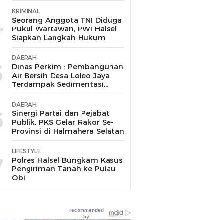
KRIMINAL
4
Seorang Anggota TNI Diduga
Pukul Wartawan, PWI Halsel
Siapkan Langkah Hukum
DAERAH
5
Dinas Perkim : Pembangunan
Air Bersih Desa Loleo Jaya
Terdampak Sedimentasi
Suda Diperbaiki
DAERAH
6
Sinergi Partai dan Pejabat
Publik, PKS Gelar Rakor Se-
Provinsi di Halmahera Selatan
LIFESTYLE
7
Polres Halsel Bungkam Kasus
Pengiriman Tanah ke Pulau
Obi