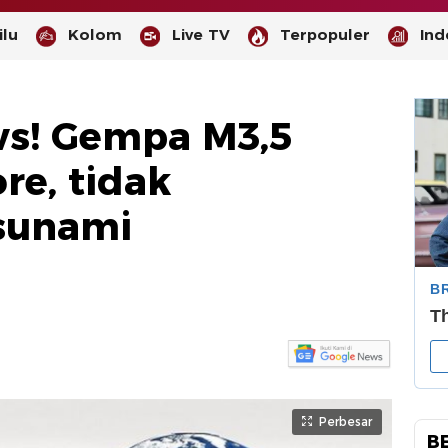
lu
Kolom
Live TV
Terpopuler
Ind
ws! Gempa M3,5
re, tidak
sunami
Perbesar
B