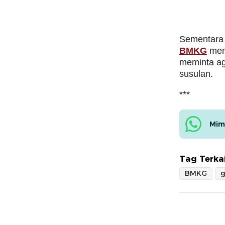
Sementara 
BMKG
mema
meminta ag
susulan.
***
Mim
Tag Terkai
BMKG