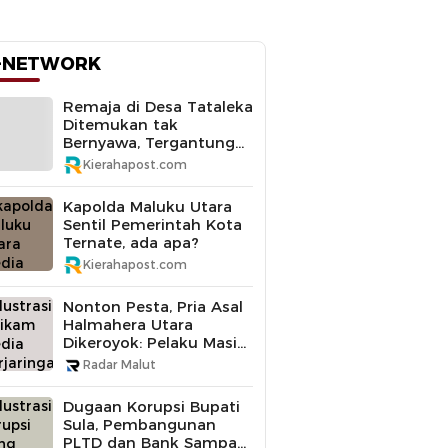
-NETWORK
Remaja di Desa Tataleka
Ditemukan tak
Bernyawa, Tergantung
di Pohon Mangga
Kierahapost.com
Kapolda Maluku Utara
Sentil Pemerintah Kota
Ternate, ada apa?
Kierahapost.com
Nonton Pesta, Pria Asal
Halmahera Utara
Dikeroyok: Pelaku Masih
Buron
Radar Malut
Dugaan Korupsi Bupati
Sula, Pembangunan
PLTD dan Bank Sampah