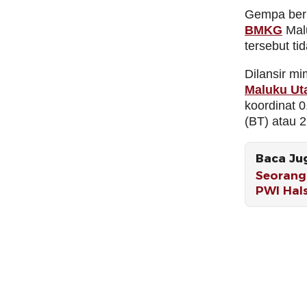
Gempa berk
BMKG
Mal
tersebut ti
Dilansir m
Maluku Ut
koordinat 0
(BT) atau 
Baca Ju
Seorang
PWI Hal