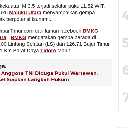
ekuatan M 3,5 terjadi sekitar pukul11.52 WIT.
uku
Maluku Utara
menyampaikan gempa
dak berpotensi tsunami.
imbarTimur.com dari laman facebook
BMKG
ara
,
BMKG
mengatakan gempa berada di
.00 Lintang Selatan (LS) dan 126.71 Bujur Timur
21 Km Barat Daya
Tidore
Malut.
ga:
 Anggota TNI Diduga Pukul Wartawan,
sel Siapkan Langkah Hukum