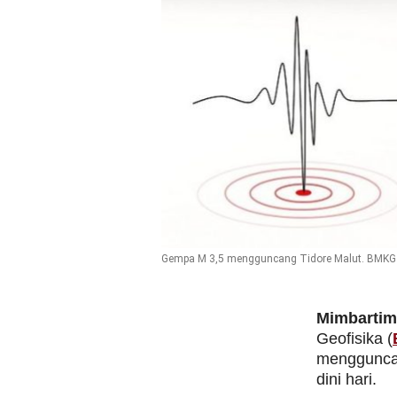
Gempa M 3,5 mengguncang Tidore Malut. BMKG me
Mimbarti
Geofisika (
menggunc
dini hari.