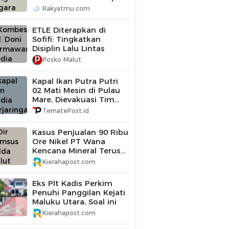
Diperiksa
Rakyatmu.com
ETLE Diterapkan di
Sofifi: Tingkatkan
Disiplin Lalu Lintas
Posko Malut
Kapal Ikan Putra Putri
02 Mati Mesin di Pulau
Mare, Dievakuasi Tim
SAR Gabungan
TernatePost.id
Kasus Penjualan 90 Ribu
Ore Nikel PT Wana
Kencana Mineral Terus
Didalami Polda Maluku
Kierahapost.com
Utara
Eks Plt Kadis Perkim
Penuhi Panggilan Kejati
Maluku Utara, Soal ini
Kierahapost.com