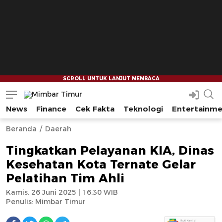
News
Finance
Cek Fakta
Teknologi
Entertainm
Mimbar Timur
Media Berjaringan Indonesia Timur
--
--
Beranda
Daerah
Tingkatkan Pelayanan KIA, Dinas
Kesehatan Kota Ternate Gelar
Pelatihan Tim Ahli
Kamis, 26 Juni 2025 | 16:30 WIB
Penulis:
Mimbar Timur