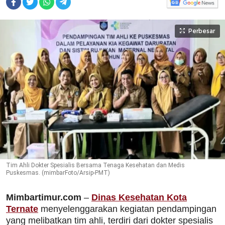
Perbesar
Tim Ahli Dokter Spesialis Bersama Tenaga Kesehatan dan Medis
Puskesmas. (mimbarFoto/Arsip-PMT)
Mimbartimur.com
–
Dinas Kesehatan Kota
Ternate
menyelenggarakan kegiatan pendampingan
yang melibatkan tim ahli, terdiri dari dokter spesialis