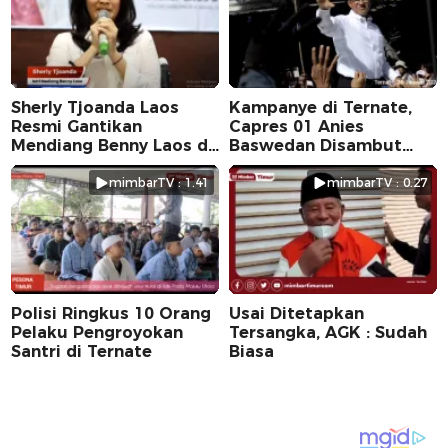
Sherly Tjoanda Laos
Kampanye di Ternate,
Resmi Gantikan
Capres 01 Anies
Mendiang Benny Laos di
Baswedan Disambut
Pilkada 2024
Ribuan Warga
mimbarTV : 1.41
mimbarTV : 0.27
Polisi Ringkus 10 Orang
Usai Ditetapkan
Pelaku Pengroyokan
Tersangka, AGK : Sudah
Santri di Ternate
Biasa