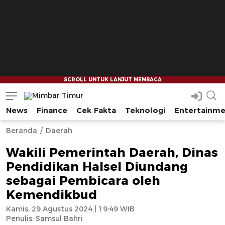
News
Finance
Cek Fakta
Teknologi
Entertainm
Mimbar Timur
Media Berjaringan Indonesia Timur
--
--
Beranda
Daerah
Wakili Pemerintah Daerah, Dinas
Pendidikan Halsel Diundang
sebagai Pembicara oleh
Kemendikbud
Kamis, 29 Agustus 2024 | 19:49 WIB
Penulis:
Samsul Bahri