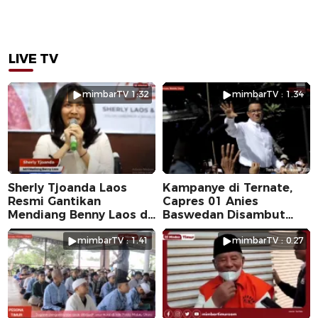
LIVE TV
mimbarTV 1:32
mimbarTV : 1.34
Sherly Tjoanda Laos
Kampanye di Ternate,
Resmi Gantikan
Capres 01 Anies
Mendiang Benny Laos di
Baswedan Disambut
Pilkada 2024
Ribuan Warga
mimbarTV : 1.41
mimbarTV : 0.27