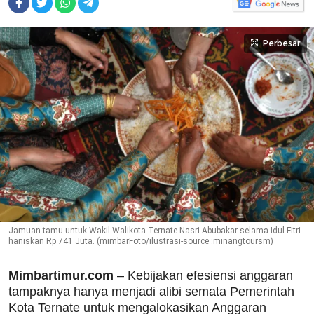
Perbesar
Jamuan tamu untuk Wakil Walikota Ternate Nasri Abubakar selama Idul Fitri
haniskan Rp 741 Juta. (mimbarFoto/ilustrasi-source :minangtoursm)
Mimbartimur.com
– Kebijakan efesiensi anggaran
tampaknya hanya menjadi alibi semata Pemerintah
Kota Ternate untuk mengalokasikan Anggaran