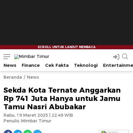
News
Finance
Cek Fakta
Teknologi
Entertainm
Mimbar Timur
Media Berjaringan Indonesia Timur
--
--
Beranda
News
Sekda Kota Ternate Anggarkan
Rp 741 Juta Hanya untuk Jamu
Tamu Nasri Abubakar
Rabu, 19 Maret 2025 | 22:49 WIB
Penulis:
Mimbar Timur