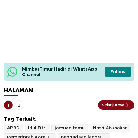
MimbarTimur Hadir di WhatsApp 
Follow
Channel
HALAMAN
1
2
Selanjutnya
Tag Terkait:
APBD
Idul Fitri
jamuan tamu
Nasri Abubakar
Pemerintah Kota Ternate
pengadaan langsung