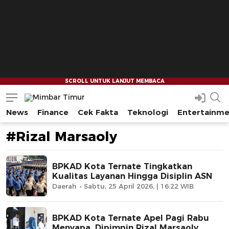
News
Finance
Cek Fakta
Teknologi
Entertainm
Mimbar Timur
Media Berjaringan Indonesia Timur
#Rizal Marsaoly
BPKAD Kota Ternate Tingkatkan
Kualitas Layanan Hingga Disiplin ASN
Daerah
Sabtu, 25 April 2026, | 16:22 WIB
BPKAD Kota Ternate Apel Pagi Rabu
Menyapa, Dipimpin Rizal Marsaoly