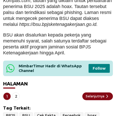
Kompas.com
, tautan yang diklaim untuk pendaftaran
penerima BSU 2025 adalah hoax. Tautan tersebut
palsu dan terindikasi sebagai phishing. Laman resmi
untuk mengecek penerima BSU dapat diakses
melalui
https://bsu.bpjsketenagakerjaan.go.id.
BSU akan disalurkan kepada pekerja yang
memenuhi syarat, salah satunya terdaftar sebagai
peserta aktif program jaminan sosial BPJS
Ketenagakerjaan hingga April.
MimbarTimur Hadir di WhatsApp 
Follow
Channel
HALAMAN
1
2
Selanjutnya
Tag Terkait:
BPJS
BSU
Cek Fakta
Feceebok
hoax