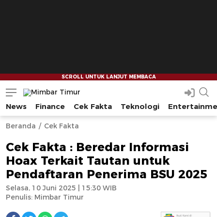
News
Finance
Cek Fakta
Teknologi
Entertainm
Mimbar Timur
Media Berjaringan Indonesia Timur
--
--
Beranda
Cek Fakta
Cek Fakta : Beredar Informasi
Hoax Terkait Tautan untuk
Pendaftaran Penerima BSU 2025
Selasa, 10 Juni 2025 | 15:30 WIB
Penulis:
Mimbar Timur