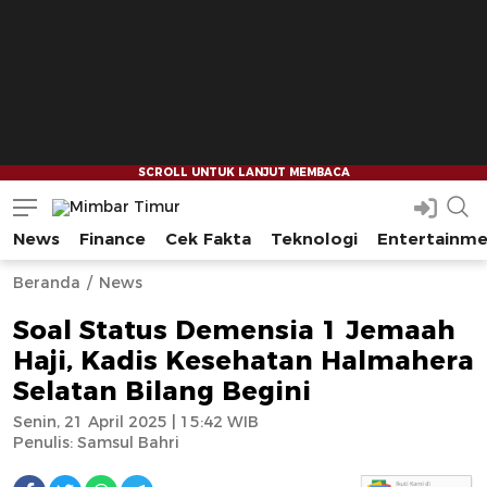
News
Finance
Cek Fakta
Teknologi
Entertainm
Mimbar Timur
Media Berjaringan Indonesia Timur
--
--
Beranda
News
Soal Status Demensia 1 Jemaah
Haji, Kadis Kesehatan Halmahera
Selatan Bilang Begini
Senin, 21 April 2025 | 15:42 WIB
Penulis:
Samsul Bahri