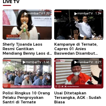
LIVE TV
mimbarTV 1:32
mimbarTV : 1.34
Sherly Tjoanda Laos
Kampanye di Ternate,
Resmi Gantikan
Capres 01 Anies
Mendiang Benny Laos di
Baswedan Disambut
Pilkada 2024
Ribuan Warga
mimbarTV : 1.41
mimbarTV : 0.27
Polisi Ringkus 10 Orang
Usai Ditetapkan
Pelaku Pengroyokan
Tersangka, AGK : Sudah
Santri di Ternate
Biasa