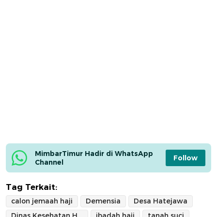
MimbarTimur Hadir di WhatsApp 
Follow
Channel
Tag Terkait:
calon jemaah haji
Demensia
Desa Hatejawa
Dinas Kesehatan Halmahera Selatan
ibadah haji
tanah suci