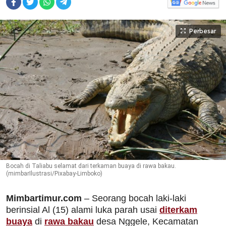
Perbesar
Bocah di Taliabu selamat dari terkaman buaya di rawa bakau.
(mimbarIlustrasi/Pixabay-Limboko)
Mimbartimur.com
– Seorang bocah laki-laki
berinsial Al (15) alami luka parah usai
diterkam
buaya
di
rawa bakau
desa Nggele, Kecamatan