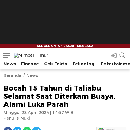
News
Finance
Cek Fakta
Teknologi
Entertainm
Mimbar Timur
Media Berjaringan Indonesia Timur
--
--
Beranda
News
Bocah 15 Tahun di Taliabu
Selamat Saat Diterkam Buaya,
Alami Luka Parah
Minggu, 28 April 2024 | 14:57 WIB
Penulis:
Nuki