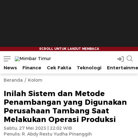
News
Finance
Cek Fakta
Teknologi
Entertainm
Mimbar Timur
Media Berjaringan Indonesia Timur
--
--
Beranda
Kolom
Inilah Sistem dan Metode
Penambangan yang Digunakan
Perusahaan Tambang Saat
Melakukan Operasi Produksi
Sabtu, 27 Mei 2023 | 22:02 WIB
Penulis:
R. Abdy Restu Yudha Pinanggih