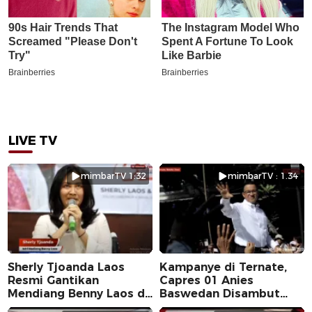
LIVE TV
mimbarTV 1:32
mimbarTV : 1.34
Sherly Tjoanda Laos
Kampanye di Ternate,
Resmi Gantikan
Capres 01 Anies
Mendiang Benny Laos di
Baswedan Disambut
Pilkada 2024
Ribuan Warga