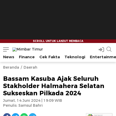
News
Finance
Cek Fakta
Teknologi
Entertainm
Mimbar Timur
Media Berjaringan Indonesia Timur
--
--
Beranda
Daerah
Bassam Kasuba Ajak Seluruh
Stakholder Halmahera Selatan
Sukseskan Pilkada 2024
Jumat, 14 Juni 2024 | 19:09 WIB
Penulis:
Samsul Bahri