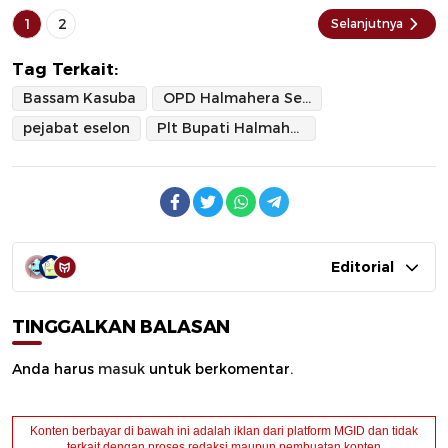
1
2
Selanjutnya
Tag Terkait:
Bassam Kasuba
OPD Halmahera Selatan
pejabat eselon
Plt Bupati Halmahera Selatan
Editorial
TINGGALKAN BALASAN
Anda harus
masuk
untuk berkomentar.
Konten berbayar di bawah ini adalah iklan dari platform MGID dan tidak
terkait dengan proses redaksi maupun pembuatan konten