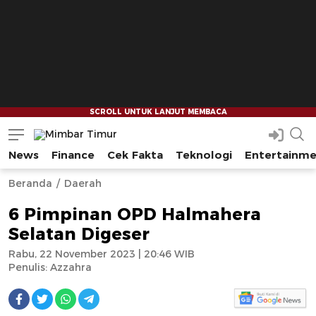
News
Finance
Cek Fakta
Teknologi
Entertainm
Mimbar Timur
Media Berjaringan Indonesia Timur
--
--
Beranda
Daerah
6 Pimpinan OPD Halmahera
Selatan Digeser
Rabu, 22 November 2023 | 20:46 WIB
Penulis:
Azzahra