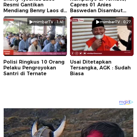
Resmi Gantikan
Capres 01 Anies
Mendiang Benny Laos di
Baswedan Disambut
Pilkada 2024
Ribuan Warga
mimbarTV : 1.41
mimbarTV : 0.27
Polisi Ringkus 10 Orang
Usai Ditetapkan
Pelaku Pengroyokan
Tersangka, AGK : Sudah
Santri di Ternate
Biasa