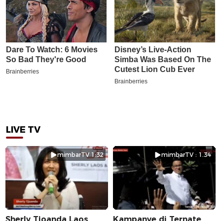
LIVE TV
mimbarTV 1:32
mimbarTV : 1.34
Sherly Tjoanda Laos
Kampanye di Ternate,