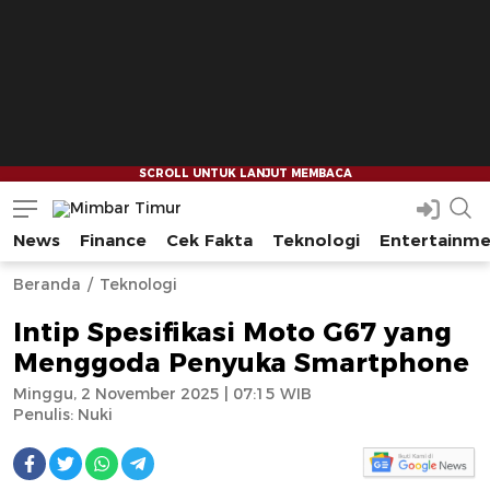
News
Finance
Cek Fakta
Teknologi
Entertainm
Mimbar Timur
Media Berjaringan Indonesia Timur
--
--
Beranda
Teknologi
Intip Spesifikasi Moto G67 yang
Menggoda Penyuka Smartphone
Minggu, 2 November 2025 | 07:15 WIB
Penulis:
Nuki