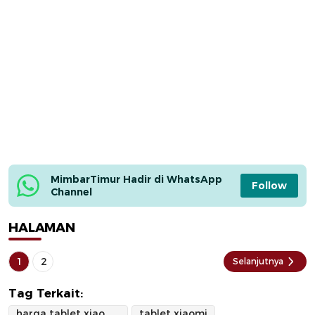
MimbarTimur Hadir di WhatsApp 
Follow
Channel
HALAMAN
1
2
Selanjutnya
Tag Terkait:
harga tablet xiaomi pad 7 pro
tablet xiaomi