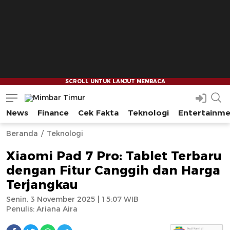
News
Finance
Cek Fakta
Teknologi
Entertainm
Mimbar Timur
Media Berjaringan Indonesia Timur
--
--
Beranda
Teknologi
Xiaomi Pad 7 Pro: Tablet Terbaru
dengan Fitur Canggih dan Harga
Terjangkau
Senin, 3 November 2025 | 15:07 WIB
Penulis:
Ariana Aira