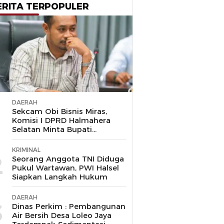
ERITA TERPOPULER
DAERAH
1
Sekcam Obi Bisnis Miras,
Komisi I DPRD Halmahera
Selatan Minta Bupati
Bertindak Tegas
KRIMINAL
2
Seorang Anggota TNI Diduga
Pukul Wartawan, PWI Halsel
Siapkan Langkah Hukum
DAERAH
3
Dinas Perkim : Pembangunan
Air Bersih Desa Loleo Jaya