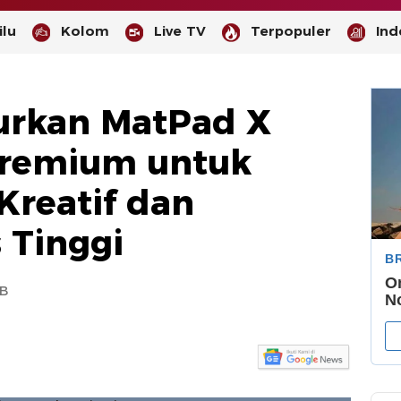
lu
Kolom
Live TV
Terpopuler
Ind
urkan MatPad X
 Premium untuk
reatif dan
-
 Tinggi
--
IB