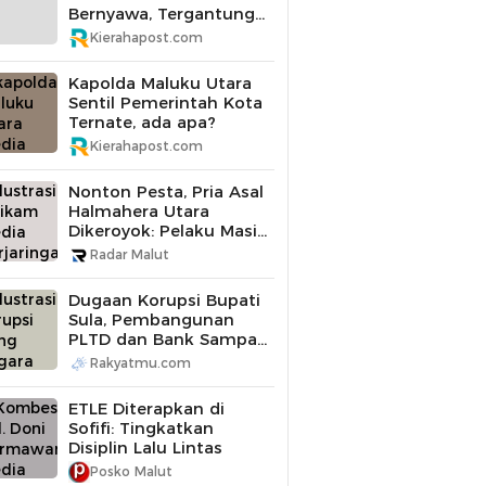
Bernyawa, Tergantung
di Pohon Mangga
Kierahapost.com
Kapolda Maluku Utara
Sentil Pemerintah Kota
Ternate, ada apa?
Kierahapost.com
Nonton Pesta, Pria Asal
Halmahera Utara
Dikeroyok: Pelaku Masih
Buron
Radar Malut
Dugaan Korupsi Bupati
Sula, Pembangunan
PLTD dan Bank Sampah
Diperiksa
Rakyatmu.com
ETLE Diterapkan di
Sofifi: Tingkatkan
Disiplin Lalu Lintas
Posko Malut