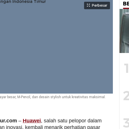
B
Perbesar
ar besar, M-Pencil, dan desain stylish untuk kreativitas maksimal.
mur.com
–
Huawei
, salah satu pelopor dalam
an inovasi, kembali menarik perhatian pasar