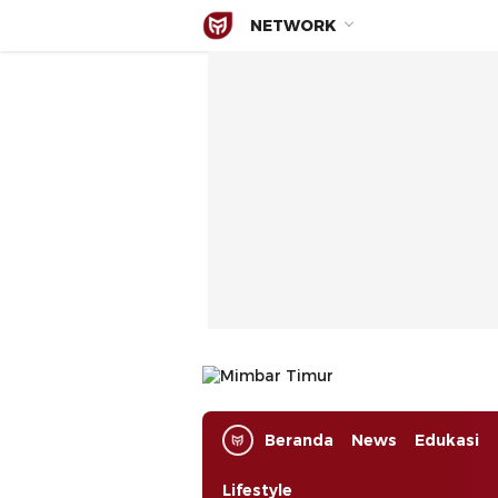
NETWORK
Mimbar Timur
Media Berjaringan Indonesia Timur
Beranda
News
Edukasi
Lifestyle