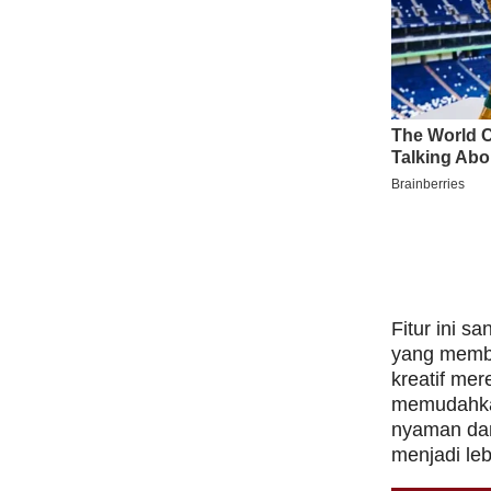
Fitur ini s
yang membu
kreatif me
memudahka
nyaman dan
menjadi leb