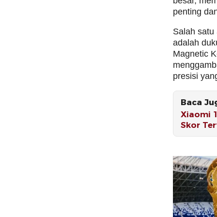
besar, mem
penting da
Salah satu
adalah duk
Magnetic K
menggamba
presisi yang
Baca Ju
Xiaomi 
Skor Ter