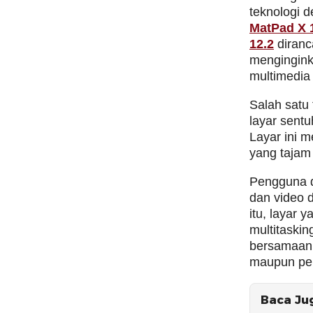
teknologi 
MatPad X 
12.2
diranc
mengingink
multimedia
Salah satu 
layar sentu
Layar ini 
yang tajam 
Pengguna d
dan video 
itu, layar
multitaskin
bersamaan,
maupun pel
Baca Ju