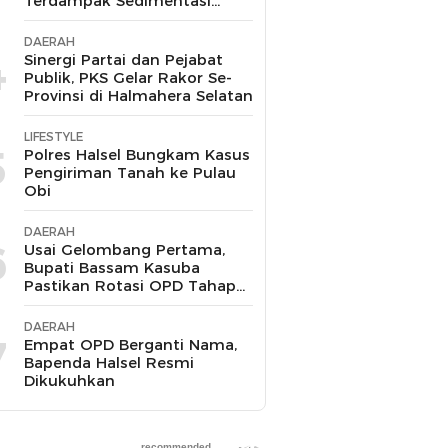
Terdampak Sedimentasi
Suda Diperbaiki
DAERAH
4
Sinergi Partai dan Pejabat
Publik, PKS Gelar Rakor Se-
Provinsi di Halmahera Selatan
LIFESTYLE
5
Polres Halsel Bungkam Kasus
Pengiriman Tanah ke Pulau
Obi
DAERAH
6
Usai Gelombang Pertama,
Bupati Bassam Kasuba
Pastikan Rotasi OPD Tahap
Dua
DAERAH
7
Empat OPD Berganti Nama,
Bapenda Halsel Resmi
Dikukuhkan