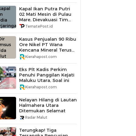
Kapal Ikan Putra Putri
02 Mati Mesin di Pulau
Mare, Dievakuasi Tim
SAR Gabungan
TernatePost.id
Kasus Penjualan 90 Ribu
Ore Nikel PT Wana
Kencana Mineral Terus
Didalami Polda Maluku
Kierahapost.com
Utara
Eks Plt Kadis Perkim
Penuhi Panggilan Kejati
Maluku Utara, Soal ini
Kierahapost.com
Nelayan Hilang di Lautan
Halmahera Utara
Ditemukan Selamat
Radar Malut
Terungkap! Tiga
Tersangka Pencurian