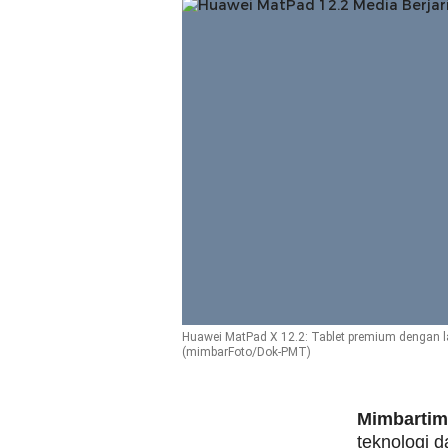
Huawei MatPad X 12.2: Tablet premium dengan lay
(mimbarFoto/Dok-PMT)
Mimbarti
teknologi d