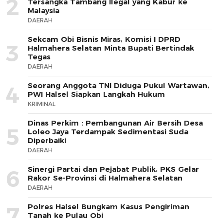
2
Tersangka Tambang Ilegal yang Kabur ke
Malaysia
DAERAH
Sekcam Obi Bisnis Miras, Komisi I DPRD
3
Halmahera Selatan Minta Bupati Bertindak
Tegas
DAERAH
Seorang Anggota TNI Diduga Pukul Wartawan,
4
PWI Halsel Siapkan Langkah Hukum
KRIMINAL
Dinas Perkim : Pembangunan Air Bersih Desa
5
Loleo Jaya Terdampak Sedimentasi Suda
Diperbaiki
DAERAH
Sinergi Partai dan Pejabat Publik, PKS Gelar
6
Rakor Se-Provinsi di Halmahera Selatan
DAERAH
Polres Halsel Bungkam Kasus Pengiriman
7
Tanah ke Pulau Obi