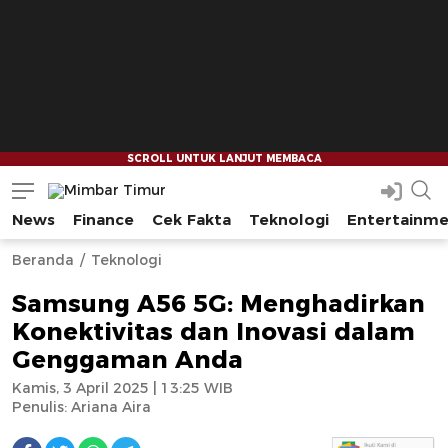
News
Finance
Cek Fakta
Teknologi
Entertainm
Mimbar Timur
Media Berjaringan Indonesia Timur
Beranda
Teknologi
Samsung A56 5G: Menghadirkan
Konektivitas dan Inovasi dalam
Genggaman Anda
Kamis, 3 April 2025 | 13:25 WIB
Penulis:
Ariana Aira