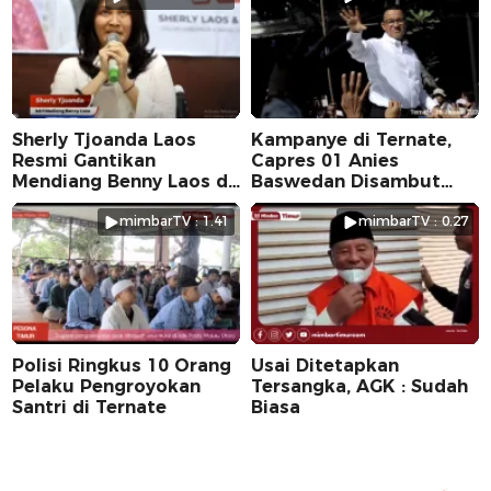
Sherly Tjoanda Laos
Kampanye di Ternate,
Resmi Gantikan
Capres 01 Anies
Mendiang Benny Laos di
Baswedan Disambut
Pilkada 2024
Ribuan Warga
mimbarTV : 1.41
mimbarTV : 0.27
Polisi Ringkus 10 Orang
Usai Ditetapkan
Pelaku Pengroyokan
Tersangka, AGK : Sudah
Santri di Ternate
Biasa