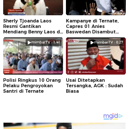
Sherly Tjoanda Laos
Kampanye di Ternate,
Resmi Gantikan
Capres 01 Anies
Mendiang Benny Laos di
Baswedan Disambut
Pilkada 2024
Ribuan Warga
mimbarTV : 1.41
mimbarTV : 0.27
Polisi Ringkus 10 Orang
Usai Ditetapkan
Pelaku Pengroyokan
Tersangka, AGK : Sudah
Santri di Ternate
Biasa