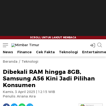
News
Finance
Cek Fakta
Teknologi
Entertainm
Mimbar Timur
Media Berjaringan Indonesia Timur
--
--
Beranda
Teknologi
Dibekali RAM hingga 8GB,
Samsung A56 Kini Jadi Pilihan
Konsumen
Kamis, 3 April 2025 | 12:15 WIB
Penulis:
Ariana Aira