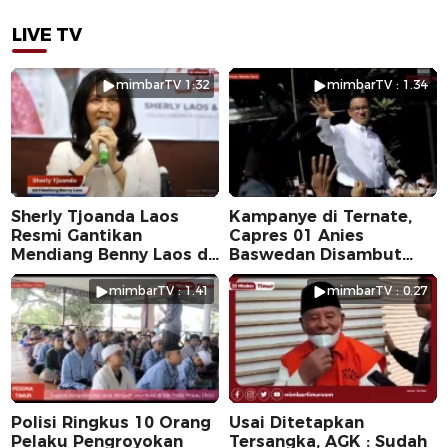
LIVE TV
mimbarTV 1:32
mimbarTV : 1.34
Sherly Tjoanda Laos
Kampanye di Ternate,
Resmi Gantikan
Capres 01 Anies
Mendiang Benny Laos di
Baswedan Disambut
Pilkada 2024
Ribuan Warga
mimbarTV : 1.41
mimbarTV : 0.27
Polisi Ringkus 10 Orang
Usai Ditetapkan
Pelaku Pengroyokan
Tersangka, AGK : Sudah