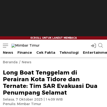
News
Finance
Cek Fakta
Teknologi
Entertainm
Mimbar Timur
Media Berjaringan Indonesia Timur
--
--
Beranda
News
Long Boat Tenggelam di
Perairan Kota Tidore dan
Ternate: Tim SAR Evakuasi Dua
Penumpang Selamat
Selasa, 7 Oktober 2025 | 14:09 WIB
Penulis:
Mimbar Timur