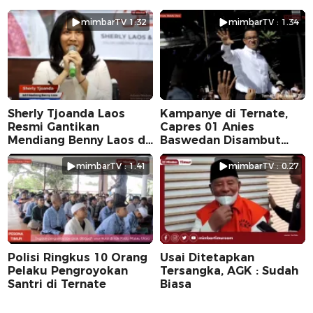
mimbarTV 1:32
mimbarTV : 1.34
Sherly Tjoanda Laos
Kampanye di Ternate,
Resmi Gantikan
Capres 01 Anies
Mendiang Benny Laos di
Baswedan Disambut
Pilkada 2024
Ribuan Warga
mimbarTV : 1.41
mimbarTV : 0.27
Polisi Ringkus 10 Orang
Usai Ditetapkan
Pelaku Pengroyokan
Tersangka, AGK : Sudah
Santri di Ternate
Biasa