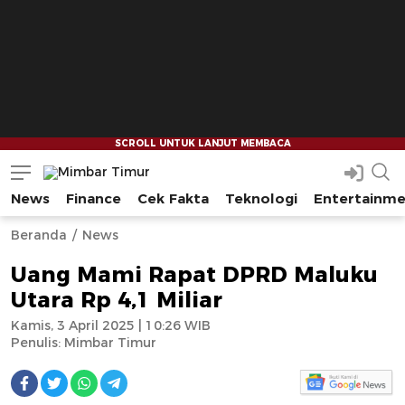
News
Finance
Cek Fakta
Teknologi
Entertainm
Mimbar Timur
Media Berjaringan Indonesia Timur
--
--
Beranda
News
Uang Mami Rapat DPRD Maluku
Utara Rp 4,1 Miliar
Kamis, 3 April 2025 | 10:26 WIB
Penulis:
Mimbar Timur