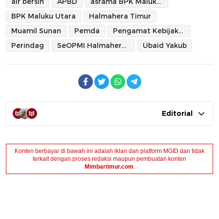
air bersih
APBD
asrama BPK Maluku Utara
BPK Maluku Utara
Halmahera Timur
Muamil Sunan
Pemda
Pengamat Kebijakan Publik
Perindag
SeOPMI Halmahera Timur
Ubaid Yakub
Editorial
Konten berbayar di bawah ini adalah iklan dari platform MGID dan tidak
terkait dengan proses redaksi maupun pembuatan konten
Mimbartimur.com
.