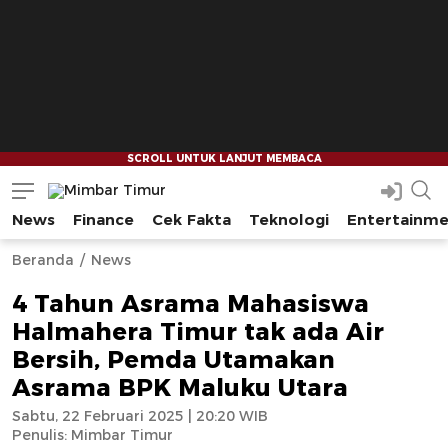
News
Finance
Cek Fakta
Teknologi
Entertainm
Mimbar Timur
Media Berjaringan Indonesia Timur
--
--
Beranda
News
4 Tahun Asrama Mahasiswa
Halmahera Timur tak ada Air
Bersih, Pemda Utamakan
Asrama BPK Maluku Utara
Sabtu, 22 Februari 2025 | 20:20 WIB
Penulis:
Mimbar Timur