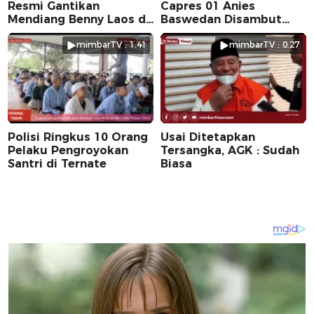
Resmi Gantikan
Capres 01 Anies
Mendiang Benny Laos di
Baswedan Disambut
Pilkada 2024
Ribuan Warga
mimbarTV : 1.41
mimbarTV : 0.27
Polisi Ringkus 10 Orang
Usai Ditetapkan
Pelaku Pengroyokan
Tersangka, AGK : Sudah
Santri di Ternate
Biasa