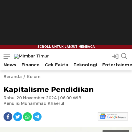
News
Finance
Cek Fakta
Teknologi
Entertainm
Mimbar Timur
Media Berjaringan Indonesia Timur
--
--
Beranda
Kolom
Kapitalisme Pendidikan
Rabu, 20 November 2024 | 06:00 WIB
Penulis:
Muhammad Khaerul