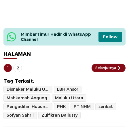
MimbarTimur Hadir di WhatsApp 
Follow
Channel
HALAMAN
1
2
Selanjutnya
Tag Terkait:
Disnaker Maluku Utara
LBH Ansor
Mahkamah Angung
Maluku Utara
Pengadilan Hubungan Industrial
PHK
PT NHM
serikat
Sofyan Sahril
Zulfikran Bailussy