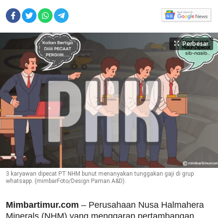
Perbesar
3 karyawan dipecat PT NHM bunut menanyakan tunggakan gaji di grup
whatsapp. (mimbarFoto/Design Paman A&D).
Mimbartimur.com
– Perusahaan Nusa Halmahera
Minerals (NHM) yang menggarap pertambangan