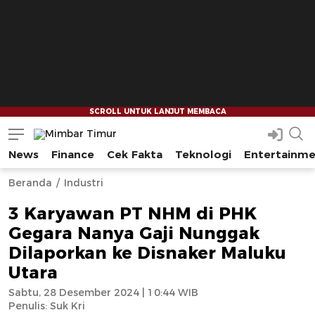
News
Finance
Cek Fakta
Teknologi
Entertainm
Mimbar Timur
Media Berjaringan Indonesia Timur
--
--
Beranda
Industri
3 Karyawan PT NHM di PHK
Gegara Nanya Gaji Nunggak
Dilaporkan ke Disnaker Maluku
Utara
Sabtu, 28 Desember 2024 | 10:44 WIB
Penulis:
Suk Kri