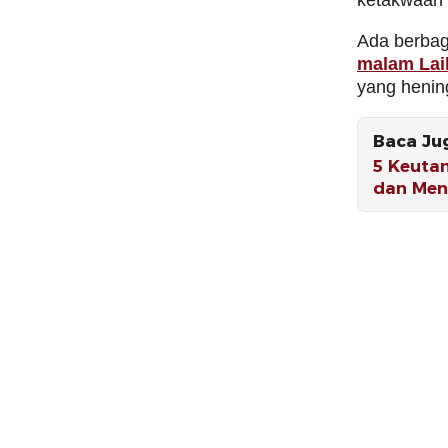
ketakwaan 
Ada berbag
malam Lail
yang henin
Baca Ju
5 Keuta
dan Men