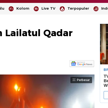
lu
Kolom
Live TV
Terpopuler
Ind
Lailatul Qadar
-
--
Perbesar