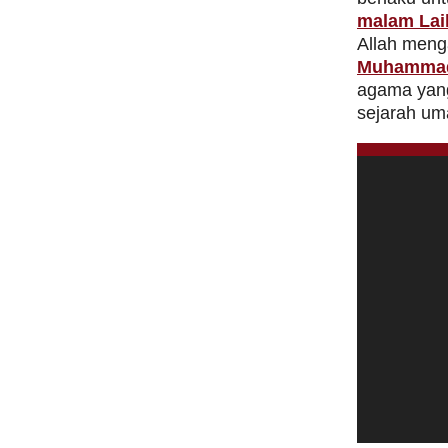
malam Lail
Allah meng
Muhamma
agama yang
sejarah uma