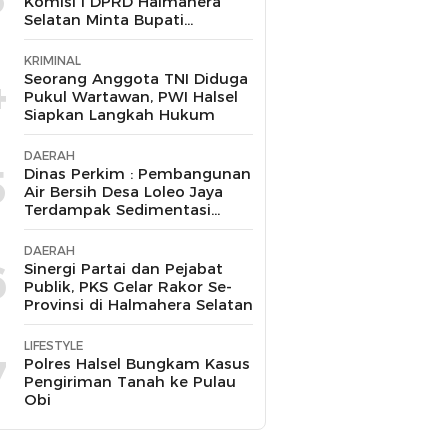
Komisi I DPRD Halmahera
Selatan Minta Bupati
Bertindak Tegas
KRIMINAL
4
Seorang Anggota TNI Diduga
Pukul Wartawan, PWI Halsel
Siapkan Langkah Hukum
DAERAH
5
Dinas Perkim : Pembangunan
Air Bersih Desa Loleo Jaya
Terdampak Sedimentasi
Suda Diperbaiki
DAERAH
6
Sinergi Partai dan Pejabat
Publik, PKS Gelar Rakor Se-
Provinsi di Halmahera Selatan
LIFESTYLE
7
Polres Halsel Bungkam Kasus
Pengiriman Tanah ke Pulau
Obi