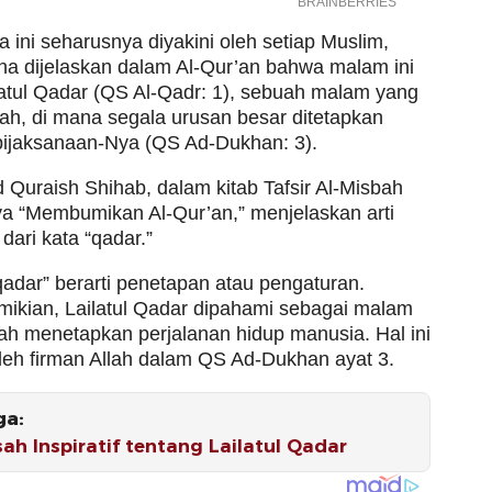
 ini seharusnya diyakini oleh setiap Muslim,
a dijelaskan dalam Al-Qur’an bahwa malam ini
latul Qadar (QS Al-Qadr: 1), sebuah malam yang
ah, di mana segala urusan besar ditetapkan
ijaksanaan-Nya (QS Ad-Dukhan: 3).
uraish Shihab, dalam kitab Tafsir Al-Misbah
a “Membumikan Al-Qur’an,” menjelaskan arti
ari kata “qadar.”
qadar” berarti penetapan atau pengaturan.
ikian, Lailatul Qadar dipahami sebagai malam
lah menetapkan perjalanan hidup manusia. Hal ini
oleh firman Allah dalam QS Ad-Dukhan ayat 3.
ga:
sah Inspiratif tentang Lailatul Qadar