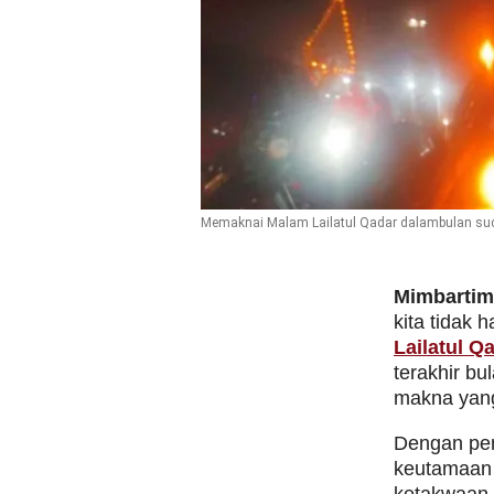
Memaknai Malam Lailatul Qadar dalambulan su
Mimbarti
kita tidak
Lailatul Q
terakhir b
makna yang
Dengan pem
keutamaan 