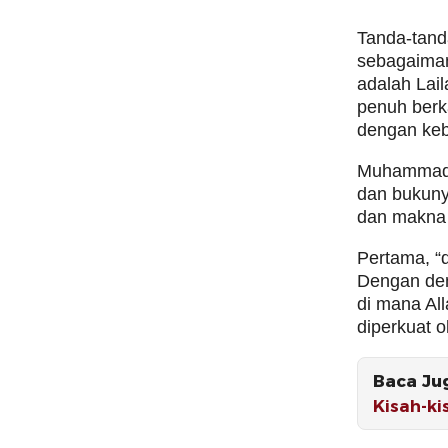
Tanda-tanda
sebagaiman
adalah Lai
penuh berk
dengan keb
Muhammad Q
dan bukuny
dan makna d
Pertama, “
Dengan dem
di mana Al
diperkuat 
Baca Ju
Kisah-ki