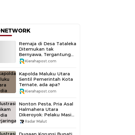
-NETWORK
Remaja di Desa Tataleka
Ditemukan tak
Bernyawa, Tergantung
di Pohon Mangga
Kierahapost.com
Kapolda Maluku Utara
Sentil Pemerintah Kota
Ternate, ada apa?
Kierahapost.com
Nonton Pesta, Pria Asal
Halmahera Utara
Dikeroyok: Pelaku Masih
Buron
Radar Malut
Dugaan Korupsi Bupati