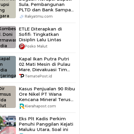
Sula, Pembangunan
PLTD dan Bank Sampah
Diperiksa
Rakyatmu.com
ETLE Diterapkan di
Sofifi: Tingkatkan
Disiplin Lalu Lintas
Posko Malut
Kapal Ikan Putra Putri
02 Mati Mesin di Pulau
Mare, Dievakuasi Tim
SAR Gabungan
TernatePost.id
Kasus Penjualan 90 Ribu
Ore Nikel PT Wana
Kencana Mineral Terus
Didalami Polda Maluku
Kierahapost.com
Utara
Eks Plt Kadis Perkim
Penuhi Panggilan Kejati
Maluku Utara, Soal ini