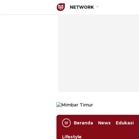
NETWORK
Mimbar Timur
Media Berjaringan Indonesia Timur
Beranda
News
Edukasi
Lifestyle