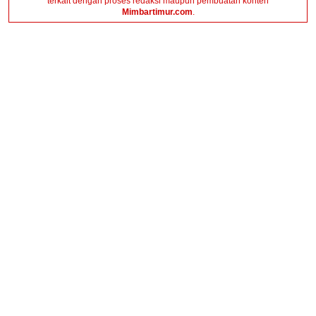
terkait dengan proses redaksi maupun pembuatan konten
Mimbartimur.com
.