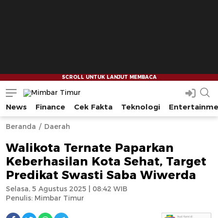
News
Finance
Cek Fakta
Teknologi
Entertainm
Mimbar Timur
Media Berjaringan Indonesia Timur
Beranda
Daerah
Walikota Ternate Paparkan
Keberhasilan Kota Sehat, Target
Predikat Swasti Saba Wiwerda
Selasa, 5 Agustus 2025 | 08:42 WIB
Penulis:
Mimbar Timur