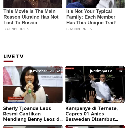
LIVE TV
mimbarTV 1:32
mimbarTV : 1.34
Sherly Tjoanda Laos
Kampanye di Ternate,
Resmi Gantikan
Capres 01 Anies
Mendiang Benny Laos di
Baswedan Disambut
Pilkada 2024
Ribuan Warga