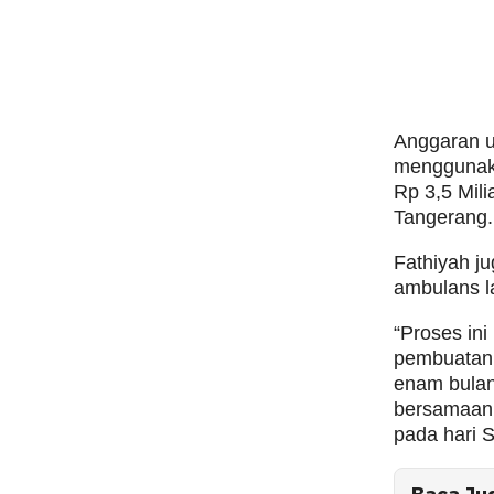
Anggaran u
menggunaka
Rp 3,5 Mili
Tangerang.
Fathiyah j
ambulans la
“Proses in
pembuatan 
enam bulan
bersamaan 
pada hari S
Baca Ju