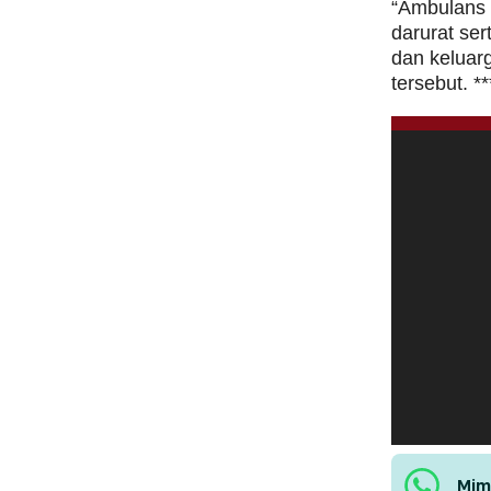
“Ambulans l
darurat ser
dan keluar
tersebut. **
Mim