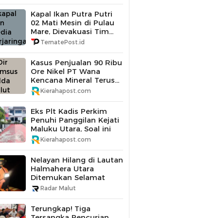
Kapal Ikan Putra Putri
02 Mati Mesin di Pulau
Mare, Dievakuasi Tim
SAR Gabungan
TernatePost.id
Kasus Penjualan 90 Ribu
Ore Nikel PT Wana
Kencana Mineral Terus
Didalami Polda Maluku
Kierahapost.com
Utara
Eks Plt Kadis Perkim
Penuhi Panggilan Kejati
Maluku Utara, Soal ini
Kierahapost.com
Nelayan Hilang di Lautan
Halmahera Utara
Ditemukan Selamat
Radar Malut
Terungkap! Tiga
Tersangka Pencurian