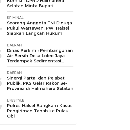
Komisi I DPRD Halmahera
Selatan Minta Bupati
Bertindak Tegas
KRIMINAL
4
Seorang Anggota TNI Diduga
Pukul Wartawan, PWI Halsel
Siapkan Langkah Hukum
DAERAH
5
Dinas Perkim : Pembangunan
Air Bersih Desa Loleo Jaya
Terdampak Sedimentasi
Suda Diperbaiki
DAERAH
6
Sinergi Partai dan Pejabat
Publik, PKS Gelar Rakor Se-
Provinsi di Halmahera Selatan
LIFESTYLE
7
Polres Halsel Bungkam Kasus
Pengiriman Tanah ke Pulau
Obi