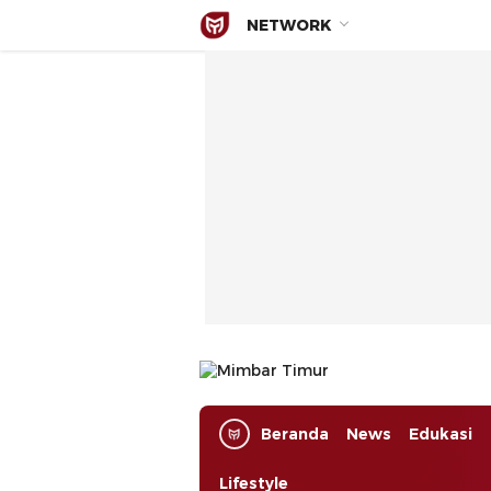
NETWORK
Mimbar Timur
Media Berjaringan Indonesia Timur
Beranda
News
Edukasi
Lifestyle