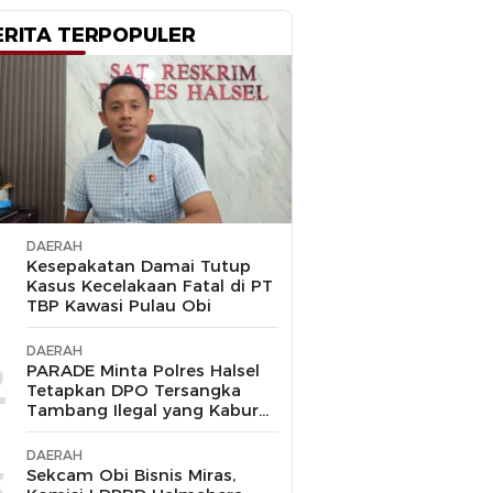
ERITA TERPOPULER
DAERAH
1
Kesepakatan Damai Tutup
Kasus Kecelakaan Fatal di PT
TBP Kawasi Pulau Obi
DAERAH
2
PARADE Minta Polres Halsel
Tetapkan DPO Tersangka
Tambang Ilegal yang Kabur
ke Malaysia
DAERAH
3
Sekcam Obi Bisnis Miras,