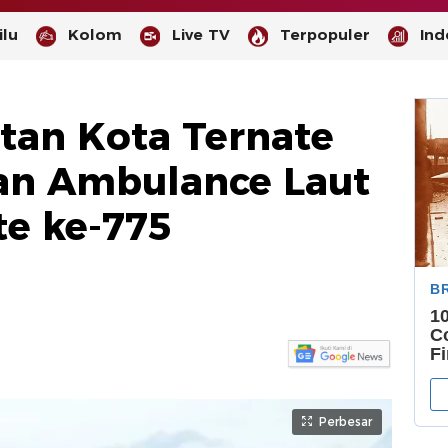
lu
Kolom
Live TV
Terpopuler
Ind
tan Kota Ternate
an Ambulance Laut
te ke-775
-
--
Perbesar