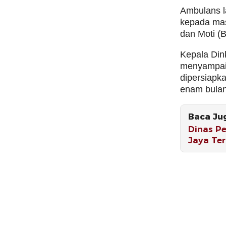
Ambulans l
kepada mas
dan Moti (
Kepala Din
menyampai
dipersiapk
enam bulan
Baca Ju
Dinas Pe
Jaya Te