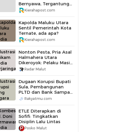
Bernyawa, Tergantung
di Pohon Mangga
Kierahapost.com
Kapolda Maluku Utara
Sentil Pemerintah Kota
Ternate, ada apa?
Kierahapost.com
Nonton Pesta, Pria Asal
Halmahera Utara
Dikeroyok: Pelaku Masih
Buron
Radar Malut
Dugaan Korupsi Bupati
Sula, Pembangunan
PLTD dan Bank Sampah
Diperiksa
Rakyatmu.com
ETLE Diterapkan di
Sofifi: Tingkatkan
Disiplin Lalu Lintas
Posko Malut