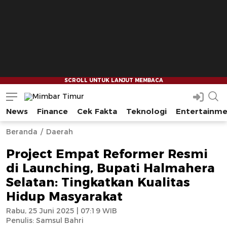
News
Finance
Cek Fakta
Teknologi
Entertainm
Mimbar Timur
Media Berjaringan Indonesia Timur
--
--
Beranda
Daerah
Project Empat Reformer Resmi
di Launching, Bupati Halmahera
Selatan: Tingkatkan Kualitas
Hidup Masyarakat
Rabu, 25 Juni 2025 | 07:19 WIB
Penulis:
Samsul Bahri