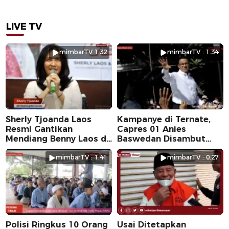
LIVE TV
mimbarTV 1:32
mimbarTV : 1.34
Sherly Tjoanda Laos
Kampanye di Ternate,
Resmi Gantikan
Capres 01 Anies
Mendiang Benny Laos di
Baswedan Disambut
Pilkada 2024
Ribuan Warga
mimbarTV : 1.41
mimbarTV : 0.27
Polisi Ringkus 10 Orang
Usai Ditetapkan