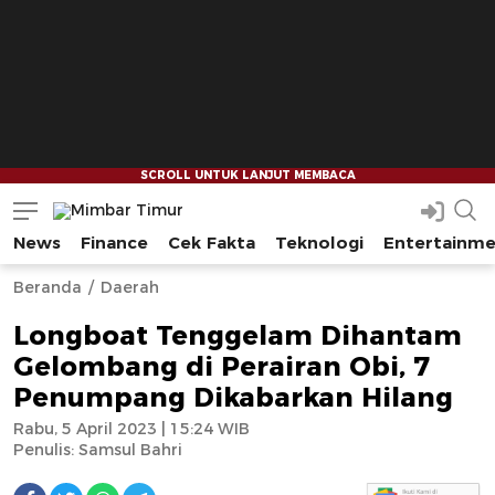
News
Finance
Cek Fakta
Teknologi
Entertainm
Mimbar Timur
Media Berjaringan Indonesia Timur
--
--
Beranda
Daerah
Longboat Tenggelam Dihantam
Gelombang di Perairan Obi, 7
Penumpang Dikabarkan Hilang
Rabu, 5 April 2023 | 15:24 WIB
Penulis:
Samsul Bahri