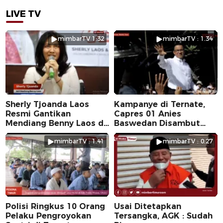
LIVE TV
mimbarTV 1:32
mimbarTV : 1.34
Sherly Tjoanda Laos
Kampanye di Ternate,
Resmi Gantikan
Capres 01 Anies
Mendiang Benny Laos di
Baswedan Disambut
Pilkada 2024
Ribuan Warga
mimbarTV : 1.41
mimbarTV : 0.27
Polisi Ringkus 10 Orang
Usai Ditetapkan
Pelaku Pengroyokan
Tersangka, AGK : Sudah