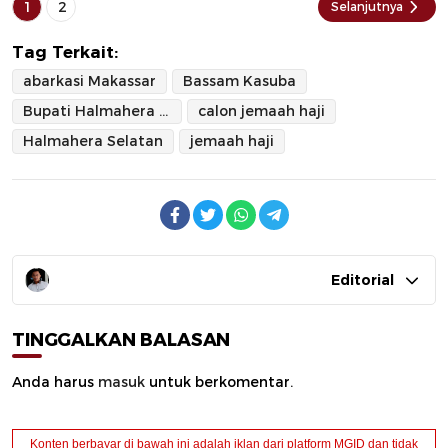
1
2
Selanjutnya
Tag Terkait:
abarkasi Makassar
Bassam Kasuba
Bupati Halmahera Selatan
calon jemaah haji
Halmahera Selatan
jemaah haji
Editorial
TINGGALKAN BALASAN
Anda harus
masuk
untuk berkomentar.
Konten berbayar di bawah ini adalah iklan dari platform MGID dan tidak