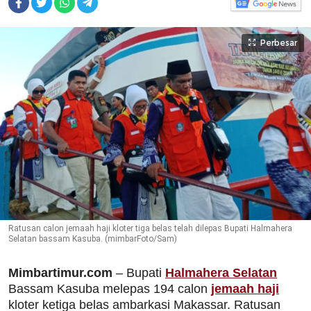
Perbesar
Ratusan calon jemaah haji kloter tiga belas telah dilepas Bupati Halmahera
Selatan bassam Kasuba. (mimbarFoto/Sam)
Mimbartimur.com
– Bupati
Halmahera Selatan
Bassam Kasuba melepas 194 calon
jemaah haji
kloter ketiga belas ambarkasi Makassar. Ratusan