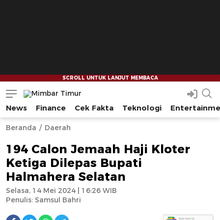
News
Finance
Cek Fakta
Teknologi
Entertainm
Mimbar Timur
Media Berjaringan Indonesia Timur
--
--
Beranda
Daerah
194 Calon Jemaah Haji Kloter
Ketiga Dilepas Bupati
Halmahera Selatan
Selasa, 14 Mei 2024 | 16:26 WIB
Penulis:
Samsul Bahri